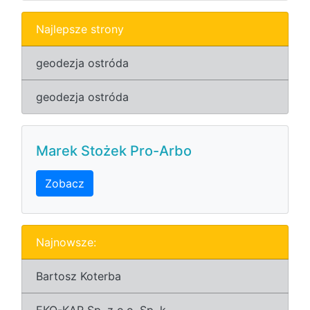
Najlepsze strony
geodezja ostróda
geodezja ostróda
Marek Stożek Pro-Arbo
Zobacz
Najnowsze:
Bartosz Koterba
EKO-KAR Sp. z o.o. Sp. k.