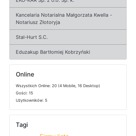
Kancelaria Notarialna Małgorzata Kwella -
Notariusz Złotoryja
Stal-Hurt S.C.
Eduzakup Bartłomiej Kobrzyński
Online
W
s
z
y
s
t
k
i
c
h
O
n
l
i
n
e: 20 (4
M
o
b
i
l
e, 16
D
e
s
k
t
o
p)
G
o
ś
c
i: 15
U
ż
y
t
k
o
w
n
i
k
ó
w: 5
Tagi