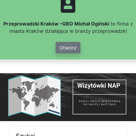
Przeprowadzki Kraków –GBO Michał Ogiński
to firma z
miasta Kraków działająca w branży przeprowadzki
Otwórz
Szukaj...