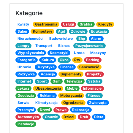
Kategorie
Kwiaty
Gastronomia
Usługi
Grafika
Kredyty
Salon
Komputery
Agd
Zdrowie
Edukacja
Nieruchomości
Budownictwo
Bhp
Alarm
Lampy
Transport
Biznes
Pozycjonowanie
Wypożyczalnia
Kosmetyki
Uroda
Maszyny
Fotografia
Kultura
Okna
Rtv
Parking
Ubrania
Turystyka
Finanse
Bankowość
Rozrywka
Agencja
Suplementy
Projekty
Internet
Sport
Gsm
Telewizja
Sztuka
Lekarz
Ubezpieczenia
Meble
Informacje
Geodezja
Reklama
Motoryzacja
Fitness
Serwis
Klimatyzacja
Ogrodzenia
Zwierzęta
Przemysł
Drzwi
Prawo
Rekreacja
Automatyka
Obuwie
Dzieci
Druk
Dieta
Instalacje