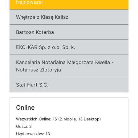
Najnowsze:
Wnętrza z Klasą Kalisz
Bartosz Koterba
EKO-KAR Sp. z o.o. Sp. k.
Kancelaria Notarialna Małgorzata Kwella -
Notariusz Złotoryja
Stal-Hurt S.C.
Online
W
s
z
y
s
t
k
i
c
h
O
n
l
i
n
e: 15 (2
M
o
b
i
l
e, 13
D
e
s
k
t
o
p)
G
o
ś
c
i: 2
U
ż
y
t
k
o
w
n
i
k
ó
w: 13