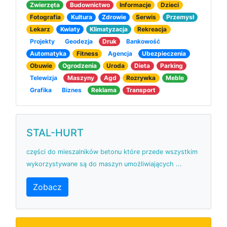
Zwierzęta
Budownictwo
Informacje
Dzieci
Fotografia
Kultura
Zdrowie
Serwis
Przemysł
Lekarz
Kwiaty
Klimatyzacja
Rekreacja
Projekty
Geodezja
Druk
Bankowość
Automatyka
Fitness
Agencja
Ubezpieczenia
Obuwie
Ogrodzenia
Uroda
Dieta
Parking
Telewizja
Maszyny
Agd
Rozrywka
Meble
Grafika
Biznes
Reklama
Transport
STAL-HURT
części do mieszalników betonu które przede wszystkim
wykorzystywane są do maszyn umożliwiających ...
Zobacz