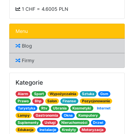
1 CHF = 4.6005 PLN
Menu
Blog
Firmy
Kategorie
Alarm
Sport
Wypożyczalnia
Sztuka
Gsm
Prawo
Bhp
Salon
Finanse
Pozycjonowanie
Turystyka
Rtv
Ubrania
Kosmetyki
Internet
Lampy
Gastronomia
Okna
Komputery
Suplementy
Usługi
Nieruchomości
Drzwi
Edukacja
Instalacje
Kredyty
Motoryzacja