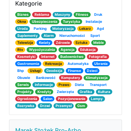
Kategorie
Biznes
Reklama
Maszyny
Fitness
Druk
Okna
Ubezpieczenia
Turystyka
Instalacje
Uroda
Parking
Motoryzacja
Lekarz
Agd
Suplementy
Alarm
Nieruchomości
Sport
Telewizja
Kwiaty
Zdrowie
Sztuka
Meble
Rtv
Wypożyczalnia
Agencja
Edukacja
Kosmetyki
Internet
Budownictwo
Fotografia
Gastronomia
Rekreacja
Automatyka
Ubrania
Bhp
Usługi
Geodezja
Finanse
Dzieci
Obuwie
Bankowość
Komputery
Klimatyzacja
Serwis
Informacje
Prawo
Dieta
Transport
Projekty
Kredyty
Zwierzęta
Grafika
Kultura
Ogrodzenia
Salon
Pozycjonowanie
Lampy
Rozrywka
Drzwi
Przemysł
Gsm
Marek Stożek Pro-Arbo