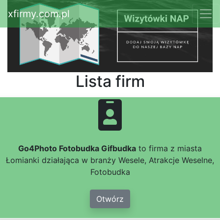
xfirmy.com.pl
Lista firm
Go4Photo Fotobudka Gifbudka
to firma z miasta
Łomianki działająca w branży Wesele, Atrakcje Weselne,
Fotobudka
Otwórz