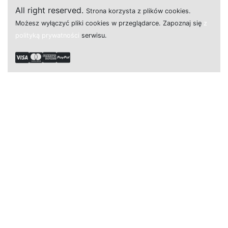
All right reserved.
Strona
k
o
r
z
y
s
t
a z plików cookies.
M
o
ż
e
s
z
w
y
ł
ą
c
z
y
ć
p
l
i
k
i
c
o
o
k
i
e
s w przeglądarce.
Z
a
p
o
z
n
a
j
s
i
ę
z
polityką prywatności
s
e
r
w
i
s
u.