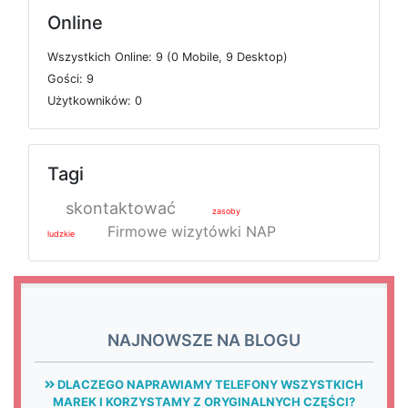
Online
W
s
z
y
s
t
k
i
c
h
O
n
l
i
n
e: 9 (0
M
o
b
i
l
e, 9
D
e
s
k
t
o
p)
G
o
ś
c
i: 9
U
ż
y
t
k
o
w
n
i
k
ó
w: 0
Tagi
skontaktować
zasoby
Firmowe wizytówki NAP
ludzkie
NAJNOWSZE NA BLOGU
DLACZEGO NAPRAWIAMY TELEFONY WSZYSTKICH
MAREK I KORZYSTAMY Z ORYGINALNYCH CZĘŚCI?