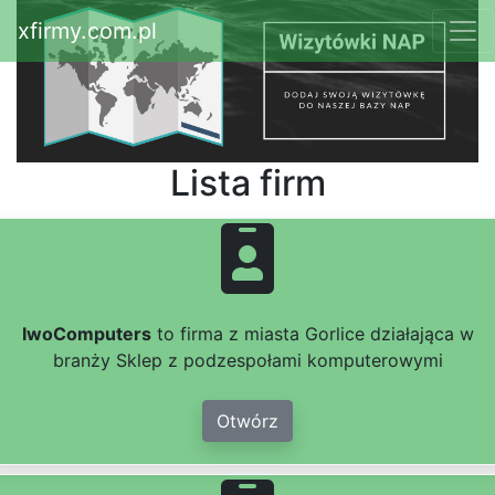
xfirmy.com.pl
Lista firm
IwoComputers
to firma z miasta Gorlice działająca w
branży Sklep z podzespołami komputerowymi
Otwórz