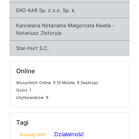
EKO-KAR Sp. z o.o. Sp. k.
Kancelaria Notarialna Małgorzata Kwella -
Notariusz Złotoryja
Stal-Hurt S.C.
Online
W
s
z
y
s
t
k
i
c
h
O
n
l
i
n
e: 9 (0
M
o
b
i
l
e, 9
D
e
s
k
t
o
p)
G
o
ś
c
i: 1
U
ż
y
t
k
o
w
n
i
k
ó
w: 8
Tagi
Działalność
Katalog NAP