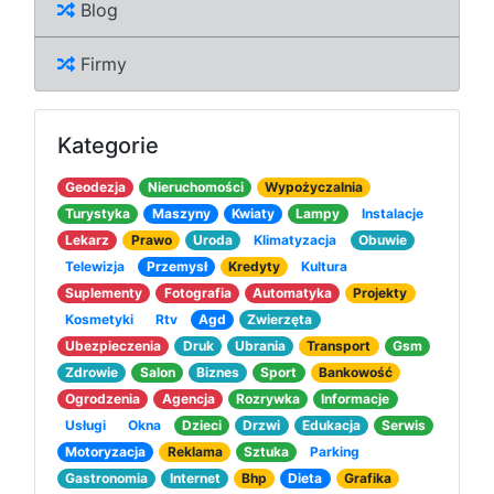
Blog
Firmy
Kategorie
Geodezja
Nieruchomości
Wypożyczalnia
Turystyka
Maszyny
Kwiaty
Lampy
Instalacje
Lekarz
Prawo
Uroda
Klimatyzacja
Obuwie
Telewizja
Przemysł
Kredyty
Kultura
Suplementy
Fotografia
Automatyka
Projekty
Kosmetyki
Rtv
Agd
Zwierzęta
Ubezpieczenia
Druk
Ubrania
Transport
Gsm
Zdrowie
Salon
Biznes
Sport
Bankowość
Ogrodzenia
Agencja
Rozrywka
Informacje
Usługi
Okna
Dzieci
Drzwi
Edukacja
Serwis
Motoryzacja
Reklama
Sztuka
Parking
Gastronomia
Internet
Bhp
Dieta
Grafika