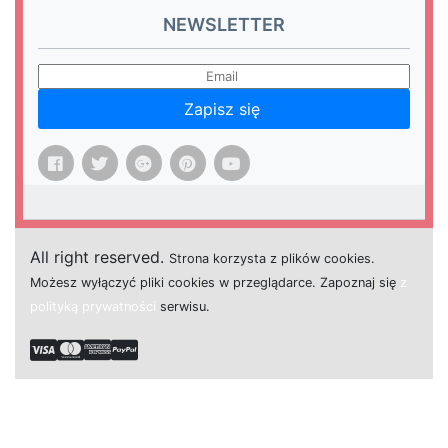
NEWSLETTER
Zapisz się
All right reserved.
Strona
k
o
r
z
y
s
t
a z plików cookies.
M
o
ż
e
s
z
w
y
ł
ą
c
z
y
ć
p
l
i
k
i
c
o
o
k
i
e
s w przeglądarce.
Z
a
p
o
z
n
a
j
s
i
ę
z
polityką prywatności
s
e
r
w
i
s
u.