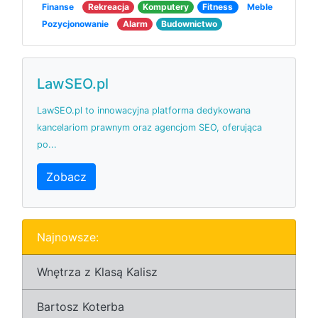
Finanse
Rekreacja
Komputery
Fitness
Meble
Pozycjonowanie
Alarm
Budownictwo
LawSEO.pl
LawSEO.pl to innowacyjna platforma dedykowana
kancelariom prawnym oraz agencjom SEO, oferująca
po...
Zobacz
Najnowsze:
Wnętrza z Klasą Kalisz
Bartosz Koterba