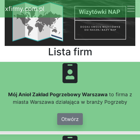
xfirmy.com.pl
Lista firm
Mój Anioł Zakład Pogrzebowy Warszawa
to firma z
miasta Warszawa działająca w branży Pogrzeby
Otwórz