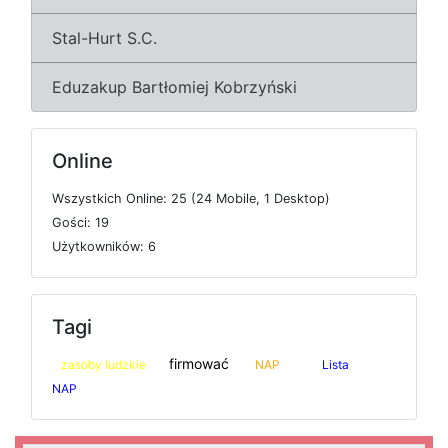
Stal-Hurt S.C.
Eduzakup Bartłomiej Kobrzyński
Online
W
s
z
y
s
t
k
i
c
h
O
n
l
i
n
e: 25 (24
M
o
b
i
l
e, 1
D
e
s
k
t
o
p)
G
o
ś
c
i: 19
U
ż
y
t
k
o
w
n
i
k
ó
w: 6
Tagi
firmować
zasoby ludzkie
NAP
Lista
NAP