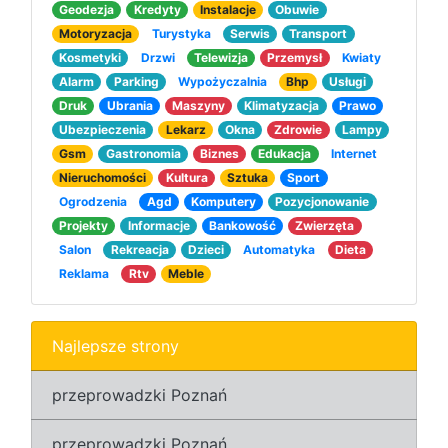
Geodezja
Kredyty
Instalacje
Obuwie
Motoryzacja
Turystyka
Serwis
Transport
Kosmetyki
Drzwi
Telewizja
Przemysł
Kwiaty
Alarm
Parking
Wypożyczalnia
Bhp
Usługi
Druk
Ubrania
Maszyny
Klimatyzacja
Prawo
Ubezpieczenia
Lekarz
Okna
Zdrowie
Lampy
Gsm
Gastronomia
Biznes
Edukacja
Internet
Nieruchomości
Kultura
Sztuka
Sport
Ogrodzenia
Agd
Komputery
Pozycjonowanie
Projekty
Informacje
Bankowość
Zwierzęta
Salon
Rekreacja
Dzieci
Automatyka
Dieta
Reklama
Rtv
Meble
Najlepsze strony
przeprowadzki Poznań
przeprowadzki Poznań