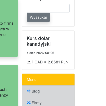
Wyszukaj
to firma
ąca w
zno
Kurs dolar
kanadyjski
z dnia 2026-08-06
1 CAD = 2.6581 PLN
Menu
iasta
Blog
ranży
Firmy