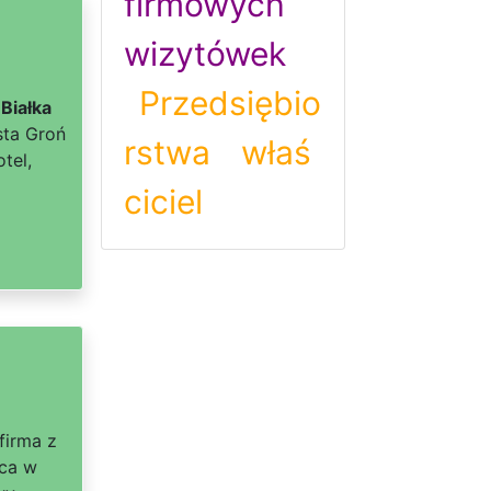
firmowych
wizytówek
Przedsiębio
Białka
sta Groń
rstwa
właś
tel,
ciciel
 firma z
ąca w