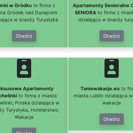
mki w Gródku
to firma z
Apartamenty Senioralne
sta Gródek nad Dunajcem
SENIORA
to firma z mias
łająca w branży Turystyka
działająca w branży tur
Otwórz
Otwórz
uksusowe Apartamenty
Taniewakacje.eu
to fi
helinki
to firma z miasta
miasta Lublin działająca 
elinki, Polska działająca w
wakacje
ży Turystyka, Hotelarstwo,
Wakacje
Otwórz