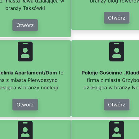
 z miasta Iława działająca w
branży blog rowero
branży Taksówki
Otwórz
Otwórz
elinki Apartament/Dom
to
Pokoje Gościnne „Klau
rma z miasta Pierwoszyno
firma z miasta Grzyb
ałająca w branży noclegi
działająca w branży No
Otwórz
Otwórz