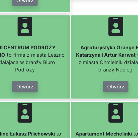
Otwórz
UI CENTRUM PODRÓŻY
Agroturystyka Orange 
NO
to firma z miasta Leszno
Katarzyna i Artur Karwat
iałająca w branży Biuro
z miasta Chmielnik dział
Podróży
branży Noclegi
Otwórz
Otwórz
line Łukasz Pilichowski
to
Apartament Mechelinki
to