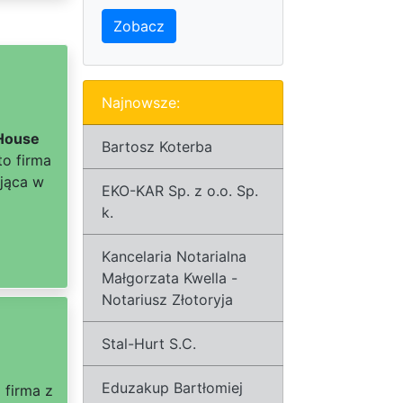
Zobacz
Najnowsze:
House
Bartosz Koterba
to firma
ająca w
EKO-KAR Sp. z o.o. Sp.
k.
Kancelaria Notarialna
Małgorzata Kwella -
Notariusz Złotoryja
Stal-Hurt S.C.
Eduzakup Bartłomiej
 firma z