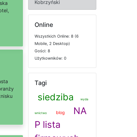
Kobrzyński
lska
tel,
Online
W
s
z
y
s
t
k
i
c
h
O
n
l
i
n
e: 8 (6
M
o
b
i
l
e, 2
D
e
s
k
t
o
p)
G
o
ś
c
i: 8
U
ż
y
t
k
o
w
n
i
k
ó
w: 0
asta
Tagi
branży
siedziba
tnisku
wyda
NA
blog
wnictwo
P lista