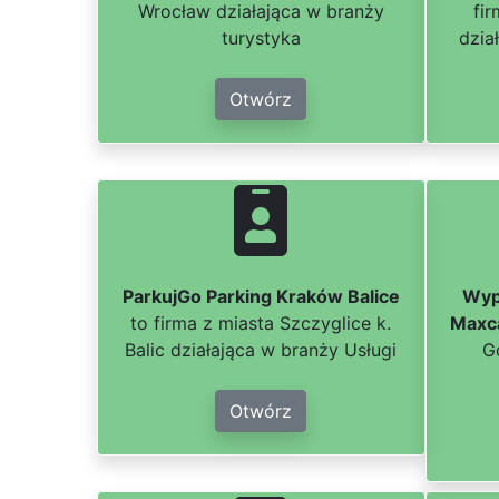
Wrocław działająca w branży
fi
turystyka
dzia
Otwórz
ParkujGo Parking Kraków Balice
Wyp
to firma z miasta Szczyglice k.
Maxc
Balic działająca w branży Usługi
G
Otwórz