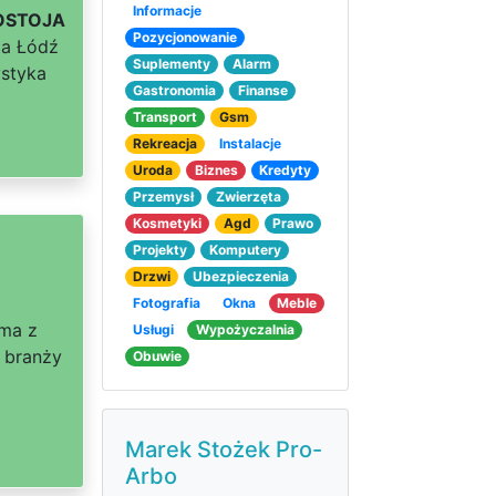
Informacje
 OSTOJA
Pozycjonowanie
ta Łódź
Suplementy
Alarm
ystyka
Gastronomia
Finanse
Transport
Gsm
Rekreacja
Instalacje
Uroda
Biznes
Kredyty
Przemysł
Zwierzęta
Kosmetyki
Agd
Prawo
Projekty
Komputery
Drzwi
Ubezpieczenia
Fotografia
Okna
Meble
rma z
Usługi
Wypożyczalnia
w branży
Obuwie
Marek Stożek Pro-
Arbo