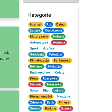
Kategorie
Internet
Rtv
Dzieci
Lampy
Ogrodzenia
Motoryzacja
Kultura
Automatyka
Agencja
Sport
Grafika
miasta
Geodezja
Telewizja
ąca w
Klimatyzacja
Bankowość
Reklama
Edukacja
Budownictwo
Kwiaty
Dieta
Rozrywka
Ubrania
Turystyka
Salon
Bhp
Lekarz
Nieruchomości
Maszyny
Zdrowie
Druk
Fitness
Serwis
Parking
Sztuka