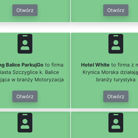
Otwórz
Otwórz
ng Balice ParkujGo
to firma
Hotel White
to firma z 
iasta Szczyglice k. Balice
Krynica Morska działaj
ająca w branży Motoryzacja
branży turystyka
Otwórz
Otwórz