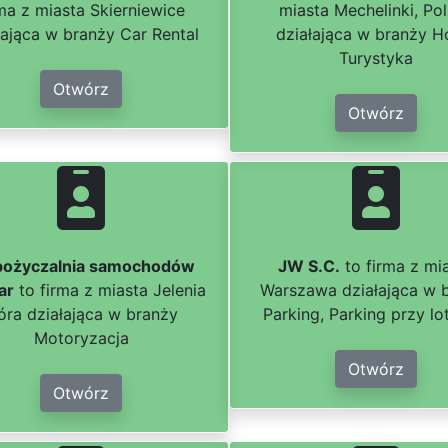
rma z miasta Skierniewice
miasta Mechelinki, Po
łająca w branży Car Rental
działająca w branży Ho
Turystyka
Otwórz
Otwórz
ożyczalnia samochodów
JW S.C.
to firma z mi
ar
to firma z miasta Jelenia
Warszawa działająca w 
óra działająca w branży
Parking, Parking przy lo
Motoryzacja
Otwórz
Otwórz