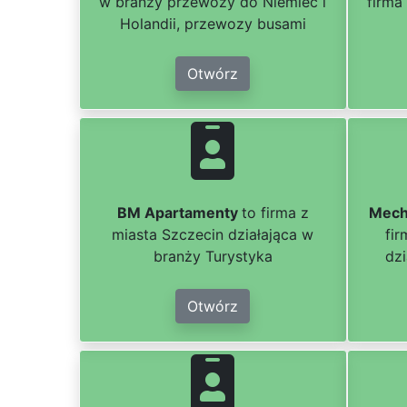
w branży przewozy do Niemiec i
firma
Holandii, przewozy busami
Otwórz
BM Apartamenty
to firma z
Mech
miasta Szczecin działająca w
fi
branży Turystyka
dzi
Otwórz