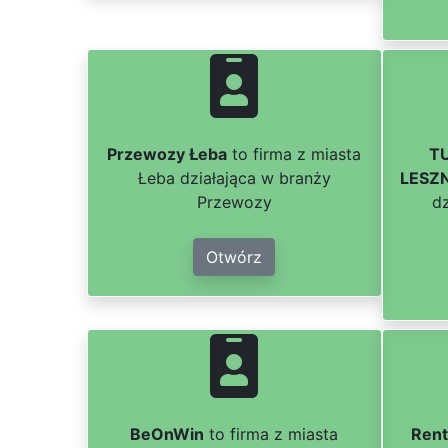
Przewozy Łeba
to firma z miasta
T
Łeba działająca w branży
LESZ
Przewozy
dz
Otwórz
BeOnWin
to firma z miasta
Rent