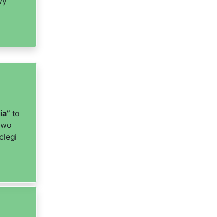
wy
dia”
to
owo
clegi