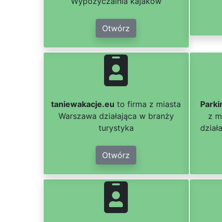
Wypożyczalnia kajaków
Otwórz
taniewakacje.eu
to firma z miasta
Parki
Warszawa działająca w branży
z m
turystyka
dział
Otwórz