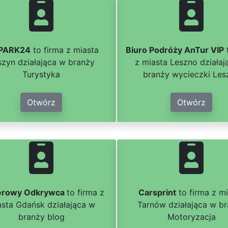
PARK24
to firma z miasta
Biuro Podróży AnTur VIP
szyn działająca w branży
z miasta Leszno działaj
Turystyka
branży wycieczki Les
Otwórz
Otwórz
rowy Odkrywca
to firma z
Carsprint
to firma z m
asta Gdańsk działająca w
Tarnów działająca w b
branży blog
Motoryzacja