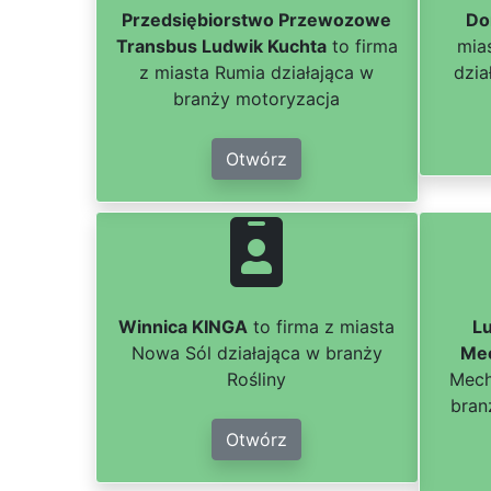
Przedsiębiorstwo Przewozowe
Do
Transbus Ludwik Kuchta
to firma
mia
z miasta Rumia działająca w
dzia
branży motoryzacja
Otwórz
Winnica KINGA
to firma z miasta
L
Nowa Sól działająca w branży
Mec
Rośliny
Mech
bran
Otwórz