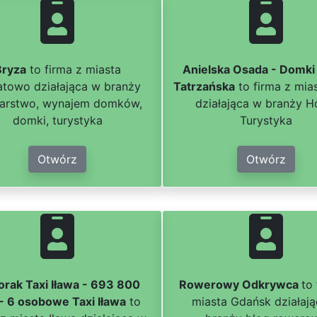
Bryza
to firma z miasta
Anielska Osada - Domki 
atowo działająca w branży
Tatrzańska
to firma z mia
larstwo, wynajem domków,
działająca w branży Ho
domki, turystyka
Turystyka
Otwórz
Otwórz
orak Taxi Iława - 693 800
Rowerowy Odkrywca
to
- 6 osobowe Taxi Iława
to
miasta Gdańsk działaj