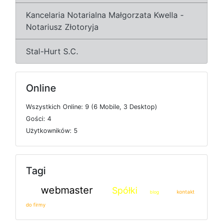
Kancelaria Notarialna Małgorzata Kwella -
Notariusz Złotoryja
Stal-Hurt S.C.
Online
W
s
z
y
s
t
k
i
c
h
O
n
l
i
n
e: 9 (6
M
o
b
i
l
e, 3
D
e
s
k
t
o
p)
G
o
ś
c
i: 4
U
ż
y
t
k
o
w
n
i
k
ó
w: 5
Tagi
webmaster
Spółki
kontakt
blog
do firmy