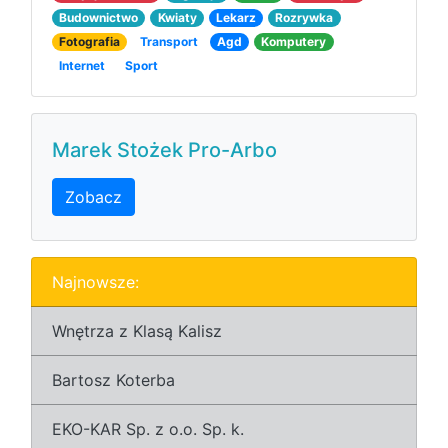
Budownictwo
Kwiaty
Lekarz
Rozrywka
Fotografia
Transport
Agd
Komputery
Internet
Sport
Marek Stożek Pro-Arbo
Zobacz
Najnowsze:
Wnętrza z Klasą Kalisz
Bartosz Koterba
EKO-KAR Sp. z o.o. Sp. k.