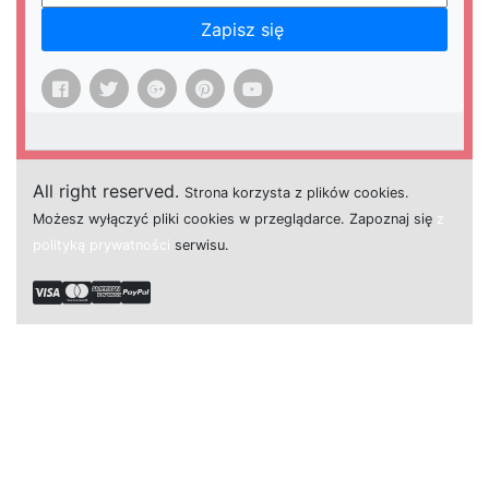
Zapisz się
All right reserved.
Strona
k
o
r
z
y
s
t
a z plików cookies.
M
o
ż
e
s
z
w
y
ł
ą
c
z
y
ć
p
l
i
k
i
c
o
o
k
i
e
s w przeglądarce.
Z
a
p
o
z
n
a
j
s
i
ę
z
polityką prywatności
s
e
r
w
i
s
u.