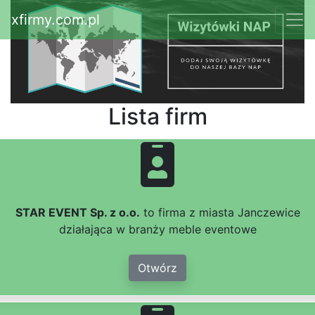
xfirmy.com.pl
Lista firm
STAR EVENT Sp. z o.o.
to firma z miasta Janczewice
działająca w branży meble eventowe
Otwórz