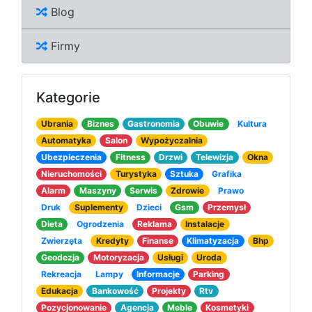
Blog
Firmy
Kategorie
Ubrania
Biznes
Gastronomia
Obuwie
Kultura
Automatyka
Salon
Wypożyczalnia
Ubezpieczenia
Fitness
Drzwi
Telewizja
Okna
Nieruchomości
Turystyka
Sztuka
Grafika
Alarm
Maszyny
Serwis
Zdrowie
Prawo
Druk
Suplementy
Dzieci
Gsm
Przemysł
Dieta
Ogrodzenia
Reklama
Instalacje
Zwierzęta
Kredyty
Finanse
Klimatyzacja
Bhp
Geodezja
Motoryzacja
Usługi
Uroda
Rekreacja
Lampy
Informacje
Parking
Edukacja
Bankowość
Projekty
Rtv
Pozycjonowanie
Agencja
Meble
Kosmetyki