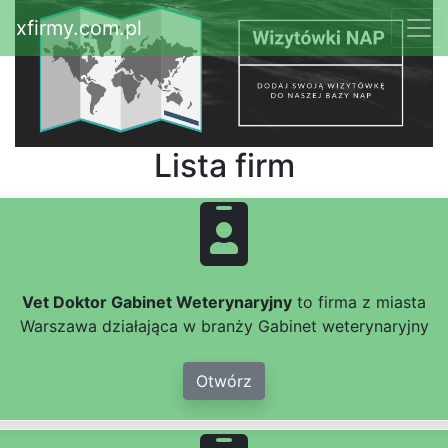
xfirmy.com.pl
Lista firm
Vet Doktor Gabinet Weterynaryjny
to firma z miasta
Warszawa działająca w branży Gabinet weterynaryjny
Otwórz