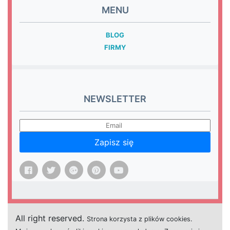
MENU
BLOG
FIRMY
NEWSLETTER
Zapisz się
All right reserved.
Strona
k
o
r
z
y
s
t
a z plików cookies.