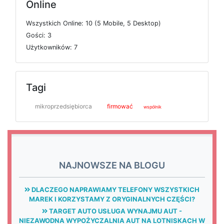
Online
W
s
z
y
s
t
k
i
c
h
O
n
l
i
n
e: 10 (5
M
o
b
i
l
e, 5
D
e
s
k
t
o
p)
G
o
ś
c
i: 3
U
ż
y
t
k
o
w
n
i
k
ó
w: 7
Tagi
mikroprzedsiębiorca
firmować
wspólnik
NAJNOWSZE NA BLOGU
DLACZEGO NAPRAWIAMY TELEFONY WSZYSTKICH
MAREK I KORZYSTAMY Z ORYGINALNYCH CZĘŚCI?
TARGET AUTO USŁUGA WYNAJMU AUT -
NIEZAWODNA WYPOŻYCZALNIA AUT NA LOTNISKACH W