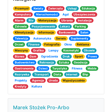
Przemysł
Kwiaty
Zwierzęta
Usługi
Edukacja
Komputery
Nieruchomości
Agd
Ubezpieczenia
Alarm
Rtv
Motoryzacja
Ubrania
Instalacje
Zdrowie
Pozycjonowanie
Lekarz
Parking
Klimatyzacja
Informacje
Bankowość
Salon
Telewizja
Automatyka
Serwis
Suplementy
Drzwi
Finanse
Fotografia
Okna
Reklama
Maszyny
Grafika
Lampy
Kosmetyki
Obuwie
Biznes
Gsm
Ogrodzenia
Druk
Sport
Prawo
Budownictwo
Rekreacja
Sztuka
Geodezja
Gastronomia
Dzieci
Turystyka
Fitness
Meble
Rozrywka
Transport
Dieta
Internet
Bhp
Projekty
Agencja
Uroda
Wypożyczalnia
Kredyty
Kultura
Marek Stożek Pro-Arbo