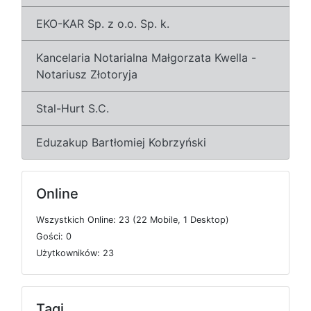
EKO-KAR Sp. z o.o. Sp. k.
Kancelaria Notarialna Małgorzata Kwella -
Notariusz Złotoryja
Stal-Hurt S.C.
Eduzakup Bartłomiej Kobrzyński
Online
W
s
z
y
s
t
k
i
c
h
O
n
l
i
n
e: 23 (22
M
o
b
i
l
e, 1
D
e
s
k
t
o
p)
G
o
ś
c
i: 0
U
ż
y
t
k
o
w
n
i
k
ó
w: 23
Tagi