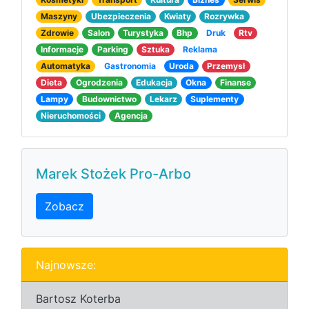
Maszyny
Ubezpieczenia
Kwiaty
Rozrywka
Zdrowie
Salon
Turystyka
Bhp
Druk
Rtv
Informacje
Parking
Sztuka
Reklama
Automatyka
Gastronomia
Uroda
Przemysł
Dieta
Ogrodzenia
Edukacja
Okna
Finanse
Lampy
Budownictwo
Lekarz
Suplementy
Nieruchomości
Agencja
Marek Stożek Pro-Arbo
Zobacz
Najnowsze:
Bartosz Koterba