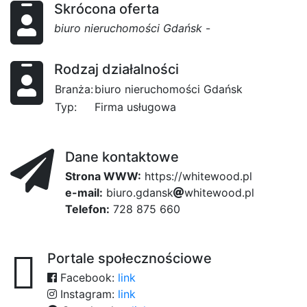
Skrócona oferta
biuro nieruchomości Gdańsk
-
Rodzaj działalności
Branża:
biuro nieruchomości Gdańsk
Typ:
Firma usługowa
Dane kontaktowe
Strona WWW:
https://whitewood.pl
e-mail:
b
i
u
r
o
.
g
d
a
n
s
k
w
h
i
t
e
3d2
w
o
o
d
c
.
p
l
Telefon:
728 875 660
Portale społecznościowe
Facebook:
link
Instagram:
link