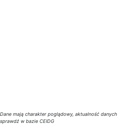
D
a
n
e
m
a
j
ą
c
h
a
r
a
k
t
e
r poglądowy,
a
k
t
u
a
l
n
o
ś
ć
d
a
n
y
c
h
s
p
r
a
w
d
ź w bazie CEIDG