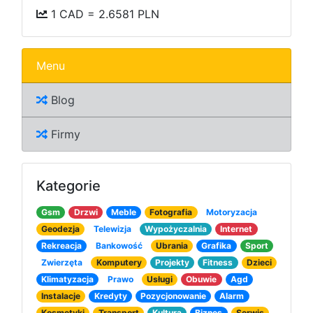
1 CAD = 2.6581 PLN
Menu
Blog
Firmy
Kategorie
Gsm
Drzwi
Meble
Fotografia
Motoryzacja
Geodezja
Telewizja
Wypożyczalnia
Internet
Rekreacja
Bankowość
Ubrania
Grafika
Sport
Zwierzęta
Komputery
Projekty
Fitness
Dzieci
Klimatyzacja
Prawo
Usługi
Obuwie
Agd
Instalacje
Kredyty
Pozycjonowanie
Alarm
Kosmetyki
Transport
Kultura
Biznes
Serwis