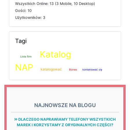
W
s
z
y
s
t
k
i
c
h
O
n
l
i
n
e: 13 (3
M
o
b
i
l
e, 10
D
e
s
k
t
o
p)
G
o
ś
c
i: 10
U
ż
y
t
k
o
w
n
i
k
ó
w: 3
Tagi
Katalog
Lista firm
NAP
katalogować
Biznes
kontaktować się
NAJNOWSZE NA BLOGU
DLACZEGO NAPRAWIAMY TELEFONY WSZYSTKICH
MAREK I KORZYSTAMY Z ORYGINALNYCH CZĘŚCI?