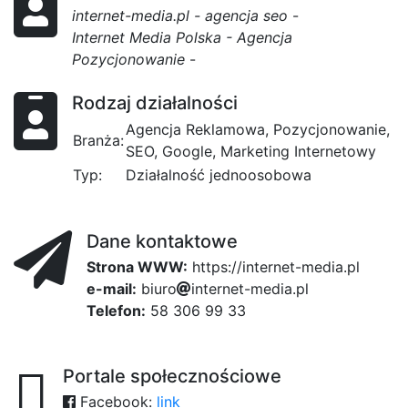
internet-media.pl - agencja seo
-
Internet Media Polska - Agencja
Pozycjonowanie
-
Rodzaj działalności
Agencja Reklamowa, Pozycjonowanie,
Branża:
SEO, Google, Marketing Internetowy
Typ:
Działalność jednoosobowa
Dane kontaktowe
Strona WWW:
https://internet-media.pl
e-mail:
b
i
fca
u
r
o
3
i
n
t
9fe
e
r
f
n
e
t
4
-
m
e
d
i
a
.
p
l
Telefon:
58 306 99 33
Portale społecznościowe
Facebook:
link