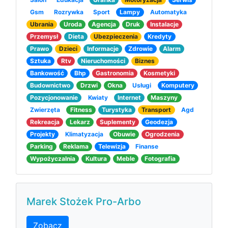
Gsm
Rozrywka
Sport
Lampy
Automatyka
Ubrania
Uroda
Agencja
Druk
Instalacje
Przemysł
Dieta
Ubezpieczenia
Kredyty
Prawo
Dzieci
Informacje
Zdrowie
Alarm
Sztuka
Rtv
Nieruchomości
Biznes
Bankowość
Bhp
Gastronomia
Kosmetyki
Budownictwo
Drzwi
Okna
Usługi
Komputery
Pozycjonowanie
Kwiaty
Internet
Maszyny
Zwierzęta
Fitness
Turystyka
Transport
Agd
Rekreacja
Lekarz
Suplementy
Geodezja
Projekty
Klimatyzacja
Obuwie
Ogrodzenia
Parking
Reklama
Telewizja
Finanse
Wypożyczalnia
Kultura
Meble
Fotografia
Marek Stożek Pro-Arbo
Zobacz