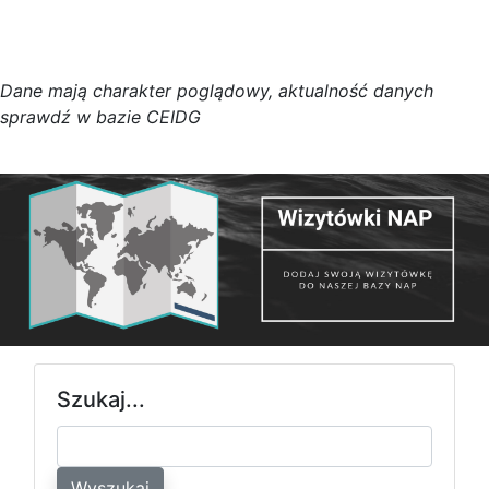
D
a
n
e
m
a
j
ą
c
h
a
r
a
k
t
e
r poglądowy,
a
k
t
u
a
l
n
o
ś
ć
d
a
n
y
c
h
s
p
r
a
w
d
ź w bazie CEIDG
Szukaj...
Wyszukaj