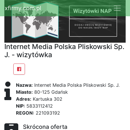
xfirmy.com.pl
Internet Media Polska Pliskowski Sp.
J. - wizytówka
Nazwa:
Internet Media Polska Pliskowski Sp. J.
Miasto:
80-125 Gdańsk
Adres:
Kartuska 302
NIP:
5833112412
REGON:
221093192
Skrócona oferta