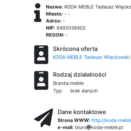
Nazwa:
KODA MEBLE Tadeusz Więcko
Miasto:
- -
Adres:
-
NIP:
9492039402
REGON:
-
Skrócona oferta
KODA MEBLE Tadeusz Więckowski
Rodzaj działalności
Branża:
meble
Typ:
brak danych
Dane kontaktowe
Strona WWW:
http://koda-meble
e-mail:
b
i
u
r
o
k
o
d
a
ca
-
m
a2
e
b
l
e
.
p
l