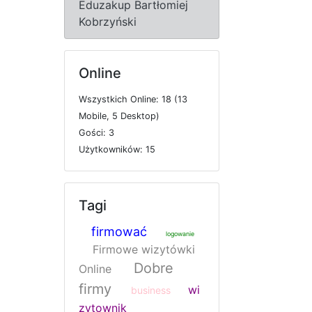
Eduzakup Bartłomiej
Kobrzyński
Online
W
s
z
y
s
t
k
i
c
h
O
n
l
i
n
e: 18 (13
M
o
b
i
l
e, 5
D
e
s
k
t
o
p)
G
o
ś
c
i: 3
U
ż
y
t
k
o
w
n
i
k
ó
w: 15
Tagi
firmować
logowanie
Firmowe wizytówki
Dobre
Online
firmy
wi
business
zytownik