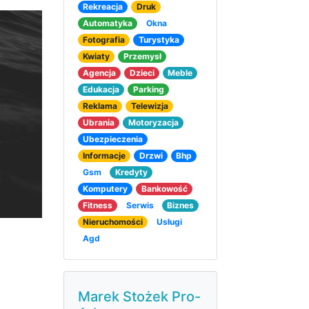
Rekreacja
Druk
Automatyka
Okna
Fotografia
Turystyka
Kwiaty
Przemysł
Agencja
Dzieci
Meble
Edukacja
Parking
Reklama
Telewizja
Ubrania
Motoryzacja
Ubezpieczenia
Informacje
Drzwi
Bhp
Gsm
Kredyty
Komputery
Bankowość
Fitness
Serwis
Biznes
Nieruchomości
Usługi
Agd
Marek Stożek Pro-