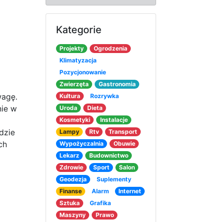
Kategorie
Projekty
Ogrodzenia
Klimatyzacja
Pozycjonowanie
Zwierzęta
Gastronomia
wagę.
Kultura
Rozrywka
nie w
Uroda
Dieta
Kosmetyki
Instalacje
dzie
Lampy
Rtv
Transport
ch
Wypożyczalnia
Obuwie
Lekarz
Budownictwo
Zdrowie
Sport
Salon
Geodezja
Suplementy
Finanse
Alarm
Internet
Sztuka
Grafika
Maszyny
Prawo