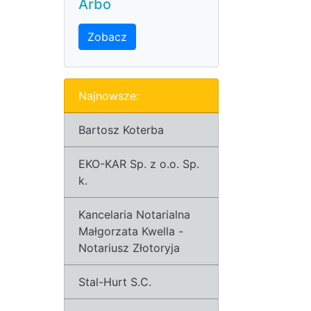
Arbo
Zobacz
Najnowsze:
Bartosz Koterba
EKO-KAR Sp. z o.o. Sp.
k.
Kancelaria Notarialna
Małgorzata Kwella -
Notariusz Złotoryja
Stal-Hurt S.C.