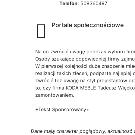
Telefon:
508360497
Portale społecznościowe
Na co zwrócić uwagę podczas wyboru firmy
Osoby szukające odpowiedniej firmy zajmuj
W pierwszej kolejności duże znaczenie mie
realizacji takich zleceń, podparte najlepie
zwrócić też uwagę na styl projektantów ora
to, czy firma KODA MEBLE Tadeusz Więckow
zamontowaniem.
+Tekst Sponsorowany+
D
a
n
e
m
a
j
ą
c
h
a
r
a
k
t
e
r poglądowy,
a
k
t
u
a
l
n
o
ś
ć