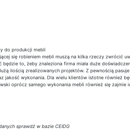
 do produkcji mebli
ącej się robieniem mebli muszą na kilka rzeczy zwrócić u
ć będzie to, żeby znaleziona firma miała duże doświadcze
j dużą ilością zrealizowanych projektów. Z pewnością pasuje
z jakość wykonania. Dla wielu klientów istotne również bę
ski oprócz samego wykonania mebli również się zajmie i
d
a
n
y
c
h
s
p
r
a
w
d
ź w bazie CEIDG