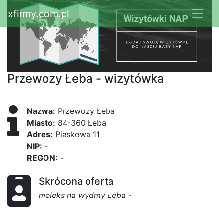
xfirmy.com.pl
Przewozy Łeba - wizytówka
Nazwa:
Przewozy Łeba
Miasto:
84-360 Łeba
Adres:
Piaskowa 11
NIP:
-
REGON:
-
Skrócona oferta
meleks na wydmy Łeba
-