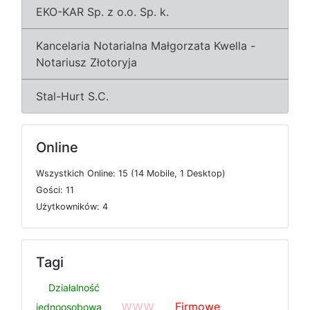
EKO-KAR Sp. z o.o. Sp. k.
Kancelaria Notarialna Małgorzata Kwella -
Notariusz Złotoryja
Stal-Hurt S.C.
Online
W
s
z
y
s
t
k
i
c
h
O
n
l
i
n
e: 15 (14
M
o
b
i
l
e, 1
D
e
s
k
t
o
p)
G
o
ś
c
i: 11
U
ż
y
t
k
o
w
n
i
k
ó
w: 4
Tagi
Działalność
www
Firmowe
jednoosobowa