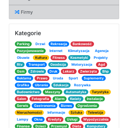
Firmy
Kategorie
Parking
Drzwi
Rekreacja
Bankowość
Pozycjonowanie
Internet
Klimatyzacja
Agencja
Obuwie
Kultura
Fitness
Kosmetyki
Projekty
Rtv
Transport
Geodezja
Motoryzacja
Agd
Gsm
Zdrowie
Druk
Lekarz
Zwierzęta
Bhp
Reklama
Prawo
Uroda
Sport
Suplementy
Grafika
Ubrania
Edukacja
Rozrywka
Budownictwo
Maszyny
Automatyka
Turystyka
Salon
Fotografia
Alarm
Kwiaty
Instalacje
Serwis
Gastronomia
Biznes
Ogrodzenia
Nieruchomości
Informacje
Sztuka
Telewizja
Lampy
Okna
Kredyty
Usługi
Wypożyczalnia
Finanse
Dzieci
Przemysł
Dieta
Komputery