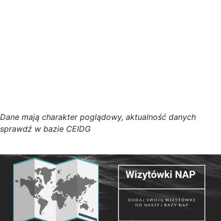
D
a
n
e
m
a
j
ą
c
h
a
r
a
k
t
e
r poglądowy,
a
k
t
u
a
l
n
o
ś
ć
d
a
n
y
c
h
s
p
r
a
w
d
ź w bazie CEIDG