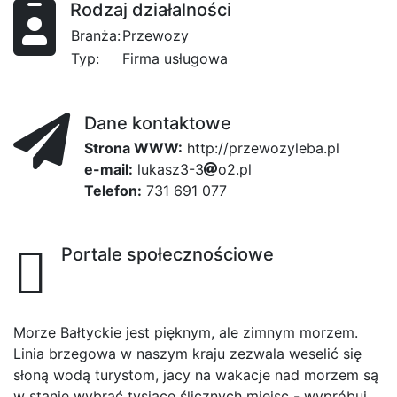
Rodzaj działalności
Branża:
Przewozy
Typ:
Firma usługowa
Dane kontaktowe
Strona WWW:
http://przewozyleba.pl
e-mail:
l
8b
u
k
a
s
z
3
-
3
7
o
2
.
p
l
Telefon:
731 691 077
Portale społecznościowe
Morze Bałtyckie jest pięknym, ale zimnym morzem.
Linia brzegowa w naszym kraju zezwala weselić się
słoną wodą turystom, jacy na wakacje nad morzem są
w stanie wybrać tysiące ślicznych miejsc - wypróbuj