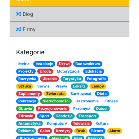
Blog
Firmy
Kategorie
Meble
Instalacje
Drzwi
Budownictwo
Projekty
Uroda
Motoryzacja
Edukacja
Rozrywka
Ubrania
Turystyka
Fotografia
Sztuka
Serwis
Prawo
Lekarz
Lampy
Suplementy
Zwierzęta
Bankowość
Dieta
Rekreacja
Nieruchomości
Gastronomia
Fitness
Obuwie
Pozycjonowanie
Przemysł
Dzieci
Zdrowie
Sport
Geodezja
Transport
Automatyka
Komputery
Telewizja
Kultura
Reklama
Salon
Kredyty
Druk
Biznes
Alarm
Ubezpieczenia
Maszyny
Gsm
Parking