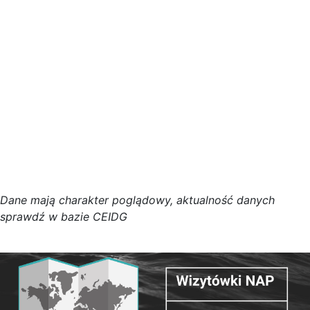
D
a
n
e
m
a
j
ą
c
h
a
r
a
k
t
e
r poglądowy,
a
k
t
u
a
l
n
o
ś
ć
d
a
n
y
c
h
s
p
r
a
w
d
ź w bazie CEIDG