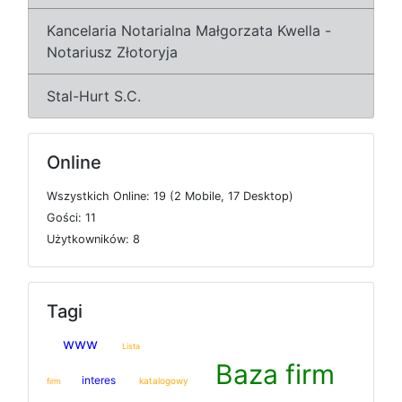
Kancelaria Notarialna Małgorzata Kwella -
Notariusz Złotoryja
Stal-Hurt S.C.
Online
W
s
z
y
s
t
k
i
c
h
O
n
l
i
n
e: 19 (2
M
o
b
i
l
e, 17
D
e
s
k
t
o
p)
G
o
ś
c
i: 11
U
ż
y
t
k
o
w
n
i
k
ó
w: 8
Tagi
www
Lista
Baza firm
interes
katalogowy
firm