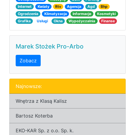
Internet
Kwiaty
Rtv
Agencja
Agd
Bhp
Ogrodzenia
Klimatyzacja
Informacje
Kosmetyki
Grafika
Usługi
Okna
Wypożyczalnia
Finanse
Marek Stożek Pro-Arbo
Zobacz
Najnowsze:
Wnętrza z Klasą Kalisz
Bartosz Koterba
EKO-KAR Sp. z o.o. Sp. k.