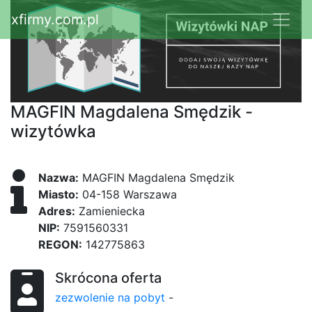
xfirmy.com.pl
MAGFIN Magdalena Smędzik -
wizytówka
Nazwa:
MAGFIN Magdalena Smędzik
Miasto:
04-158 Warszawa
Adres:
Zamieniecka
NIP:
7591560331
REGON:
142775863
Skrócona oferta
zezwolenie na pobyt
-