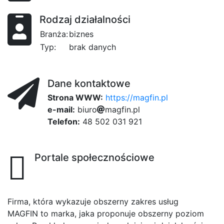
Rodzaj działalności
Branża:
biznes
Typ:
brak danych
Dane kontaktowe
Strona WWW:
https://magfin.pl
e-mail:
0
b
i
u
r
o
9
a
m
a
g
f
0
i
n
.
p
l
Telefon:
48 502 031 921
Portale społecznościowe
Firma, która wykazuje obszerny zakres usług
MAGFIN to marka, jaka proponuje obszerny poziom