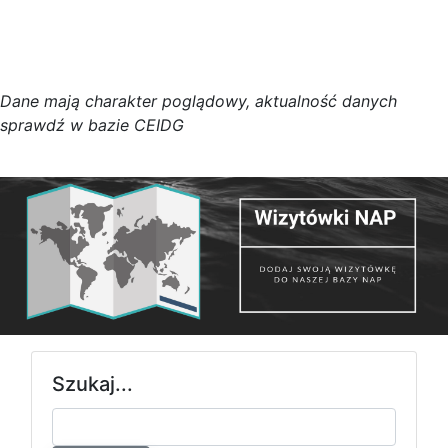
D
a
n
e
m
a
j
ą
c
h
a
r
a
k
t
e
r poglądowy,
a
k
t
u
a
l
n
o
ś
ć
d
a
n
y
c
h
s
p
r
a
w
d
ź w bazie CEIDG
Szukaj...