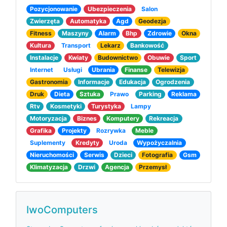
Pozycjonowanie
Ubezpieczenia
Salon
Zwierzęta
Automatyka
Agd
Geodezja
Fitness
Maszyny
Alarm
Bhp
Zdrowie
Okna
Kultura
Transport
Lekarz
Bankowość
Instalacje
Kwiaty
Budownictwo
Obuwie
Sport
Internet
Usługi
Ubrania
Finanse
Telewizja
Gastronomia
Informacje
Edukacja
Ogrodzenia
Druk
Dieta
Sztuka
Prawo
Parking
Reklama
Rtv
Kosmetyki
Turystyka
Lampy
Motoryzacja
Biznes
Komputery
Rekreacja
Grafika
Projekty
Rozrywka
Meble
Suplementy
Kredyty
Uroda
Wypożyczalnia
Nieruchomości
Serwis
Dzieci
Fotografia
Gsm
Klimatyzacja
Drzwi
Agencja
Przemysł
IwoComputers