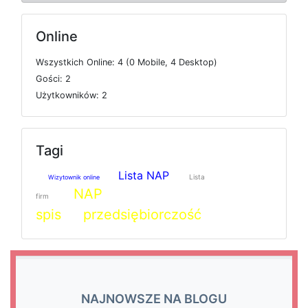
Online
W
s
z
y
s
t
k
i
c
h
O
n
l
i
n
e: 4 (0
M
o
b
i
l
e, 4
D
e
s
k
t
o
p)
G
o
ś
c
i: 2
U
ż
y
t
k
o
w
n
i
k
ó
w: 2
Tagi
Lista NAP
Lista
Wizytownik online
NAP
firm
spis
przedsiębiorczość
NAJNOWSZE NA BLOGU