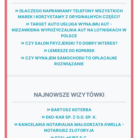
DLACZEGO NAPRAWIAMY TELEFONY WSZYSTKICH
MAREK I KORZYSTAMY Z ORYGINALNYCH CZĘŚCI?
TARGET AUTO USŁUGA WYNAJMU AUT -
NIEZAWODNA WYPOŻYCZALNIA AUT NA LOTNISKACH W
POLSCE
CZY SALON FRYZJERSKI TO DOBRY INTERES?
LEMIESZE DO KOPAREK
CZY WYNAJEM SAMOCHODU TO OPŁACALNE
ROZWIĄZANIE
NAJNOWSZE WIZYTÓWKI
BARTOSZ KOTERBA
EKO-KAR SP. Z O.O. SP. K.
KANCELARIA NOTARIALNA MAŁGORZATA KWELLA -
NOTARIUSZ ZŁOTORYJA
STAL-HURT S.C.