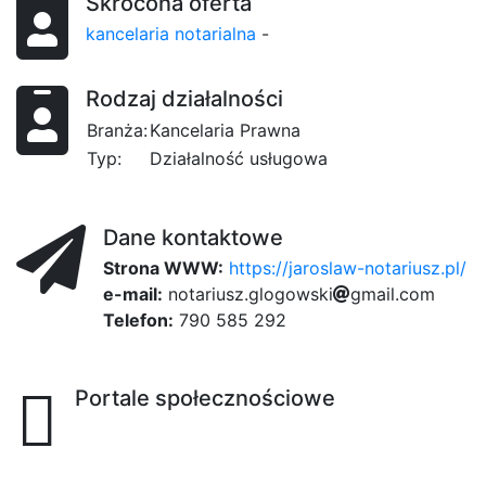
Skrócona oferta
kancelaria notarialna
-
Rodzaj działalności
Branża:
Kancelaria Prawna
Typ:
Działalność usługowa
Dane kontaktowe
Strona WWW:
https://jaroslaw-notariusz.pl/
e-mail:
n
o
t
a
6
r
i
u
dac
s
z
.
g
l
o
e5
g
o
c
w
s
1f
k
i
93d
g
m
f
a
i
l
.
c
o
m
Telefon:
790 585 292
Portale społecznościowe