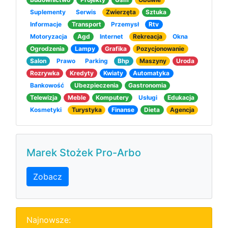
Suplementy
Serwis
Zwierzęta
Sztuka
Informacje
Transport
Przemysł
Rtv
Motoryzacja
Agd
Internet
Rekreacja
Okna
Ogrodzenia
Lampy
Grafika
Pozycjonowanie
Salon
Prawo
Parking
Bhp
Maszyny
Uroda
Rozrywka
Kredyty
Kwiaty
Automatyka
Bankowość
Ubezpieczenia
Gastronomia
Telewizja
Meble
Komputery
Usługi
Edukacja
Kosmetyki
Turystyka
Finanse
Dieta
Agencja
Marek Stożek Pro-Arbo
Zobacz
Najnowsze: