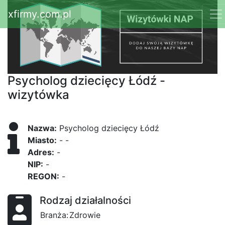
xfirmy.com.pl
Psycholog dziecięcy Łódź -
wizytówka
Nazwa:
Psycholog dziecięcy Łódź
Miasto:
- -
Adres:
-
NIP:
-
REGON:
-
Rodzaj działalności
Branża:
Zdrowie