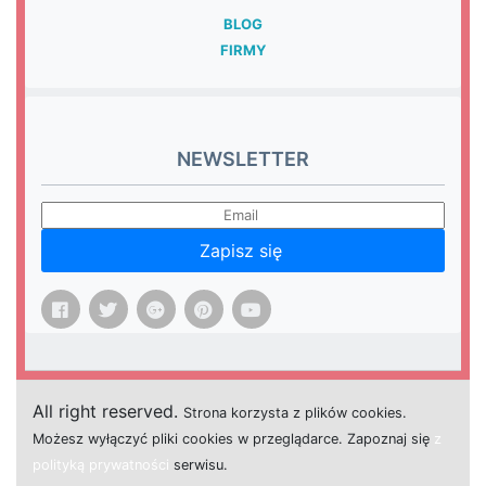
BLOG
FIRMY
NEWSLETTER
Zapisz się
All right reserved.
Strona
k
o
r
z
y
s
t
a z plików cookies.
M
o
ż
e
s
z
w
y
ł
ą
c
z
y
ć
p
l
i
k
i
c
o
o
k
i
e
s w przeglądarce.
Z
a
p
o
z
n
a
j
s
i
ę
z
polityką prywatności
s
e
r
w
i
s
u.