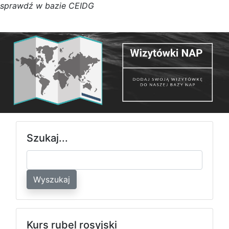
s
p
r
a
w
d
ź w bazie CEIDG
Szukaj...
Wyszukaj
Kurs rubel rosyjski