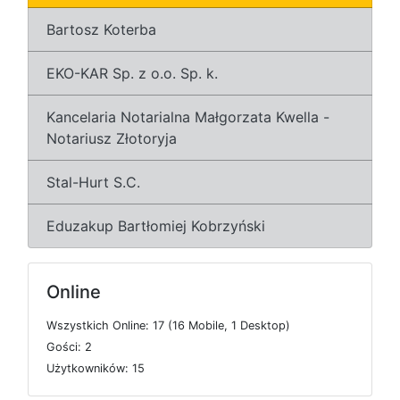
Bartosz Koterba
EKO-KAR Sp. z o.o. Sp. k.
Kancelaria Notarialna Małgorzata Kwella -
Notariusz Złotoryja
Stal-Hurt S.C.
Eduzakup Bartłomiej Kobrzyński
Online
W
s
z
y
s
t
k
i
c
h
O
n
l
i
n
e: 17 (16
M
o
b
i
l
e, 1
D
e
s
k
t
o
p)
G
o
ś
c
i: 2
U
ż
y
t
k
o
w
n
i
k
ó
w: 15