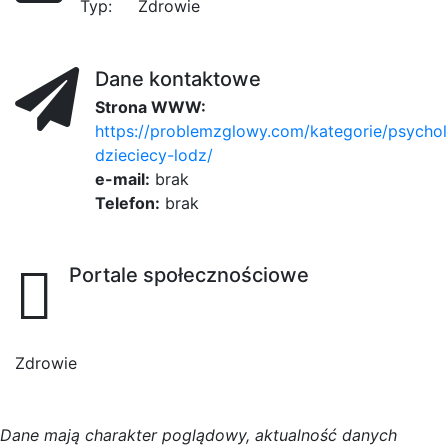
Typ:
Zdrowie
Dane kontaktowe
Strona WWW:
https://problemzglowy.com/kategorie/psycho
dzieciecy-lodz/
e-mail:
brak
Telefon:
brak
Portale społecznościowe
Zdrowie
D
a
n
e
m
a
j
ą
c
h
a
r
a
k
t
e
r poglądowy,
a
k
t
u
a
l
n
o
ś
ć
d
a
n
y
c
h