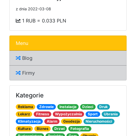
z dnia 2022-03-08
1 RUB = 0.033 PLN
Menu
Blog
Firmy
Kategorie
Reklama
Zdrowie
Instalacje
Dzieci
Druk
Lekarz
Fitness
Wypożyczalnia
Sport
Ubrania
Klimatyzacja
Alarm
Geodezja
Nieruchomości
Kultura
Biznes
Drzwi
Fotografia
Budownictwo
Projekty
Gsm
Obuwie