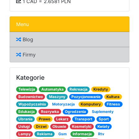
1 CAD = 2.6581 PLN
Menu
Blog
Firmy
Kategorie
Telewizja
Automatyka
Rekreacja
Kredyty
Budownictwo
Maszyny
Pozycjonowanie
Kultura
Wypożyczalnia
Motoryzacja
Komputery
Fitness
Edukacja
Rozrywka
Ogrodzenia
Suplementy
Ubrania
Prawo
Lekarz
Transport
Sport
Usługi
Drzwi
Obuwie
Kosmetyki
Kwiaty
Lampy
Reklama
Gsm
Informacje
Rtv