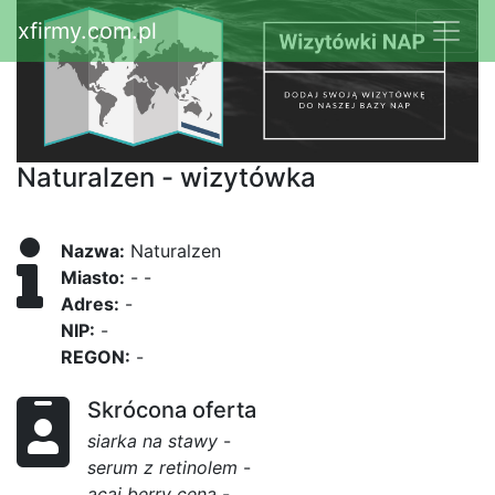
xfirmy.com.pl
Naturalzen - wizytówka
Nazwa:
Naturalzen
Miasto:
- -
Adres:
-
NIP:
-
REGON:
-
Skrócona oferta
siarka na stawy
-
serum z retinolem
-
acai berry cena
-