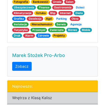
Fotografia
Bankowość
Uroda
Salon
Ubezpieczenia
Finanse
Gastronomia
Dzieci
Klimatyzacja
Sztuka
Bhp
Internet
Dieta
Grafika
Geodezja
Agd
Parking
Okna
Instalacje
Nieruchomości
Serwis
Agencja
Turystyka
Przemysł
Zwierzęta
Biznes
Meble
Druk
Alarm
Zdrowie
Projekty
Marek Stożek Pro-Arbo
Zobacz
Najnowsze:
Wnętrza z Klasą Kalisz