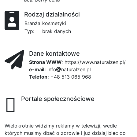
Rodzaj działalności
Branża:
kosmetyki
Typ:
brak danych
Dane kontaktowe
Strona WWW:
https://www.naturalzen.pl/
e-mail:
e
i
2
n
f
o
6
n
a
t
u
r
a
l
z
e
n
75
.
p
l
Telefon:
+48 513 065 968
Portale społecznościowe
Wielokrotnie widzimy reklamy w telewizji, wedle
których musimy dbać o zdrowie i już dzisiaj biec do