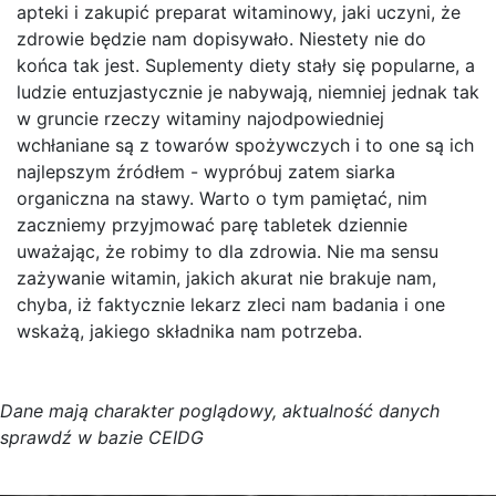
apteki i zakupić preparat witaminowy, jaki uczyni, że
zdrowie będzie nam dopisywało. Niestety nie do
końca tak jest. Suplementy diety stały się popularne, a
ludzie entuzjastycznie je nabywają, niemniej jednak tak
w gruncie rzeczy witaminy najodpowiedniej
wchłaniane są z towarów spożywczych i to one są ich
najlepszym źródłem - wypróbuj zatem siarka
organiczna na stawy. Warto o tym pamiętać, nim
zaczniemy przyjmować parę tabletek dziennie
uważając, że robimy to dla zdrowia. Nie ma sensu
zażywanie witamin, jakich akurat nie brakuje nam,
chyba, iż faktycznie lekarz zleci nam badania i one
wskażą, jakiego składnika nam potrzeba.
D
a
n
e
m
a
j
ą
c
h
a
r
a
k
t
e
r poglądowy,
a
k
t
u
a
l
n
o
ś
ć
d
a
n
y
c
h
s
p
r
a
w
d
ź w bazie CEIDG