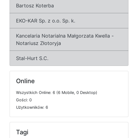
Bartosz Koterba
EKO-KAR Sp. z o.o. Sp. k.
Kancelaria Notarialna Małgorzata Kwella -
Notariusz Złotoryja
Stal-Hurt S.C.
Online
W
s
z
y
s
t
k
i
c
h
O
n
l
i
n
e: 6 (6
M
o
b
i
l
e, 0
D
e
s
k
t
o
p)
G
o
ś
c
i: 0
U
ż
y
t
k
o
w
n
i
k
ó
w: 6
Tagi