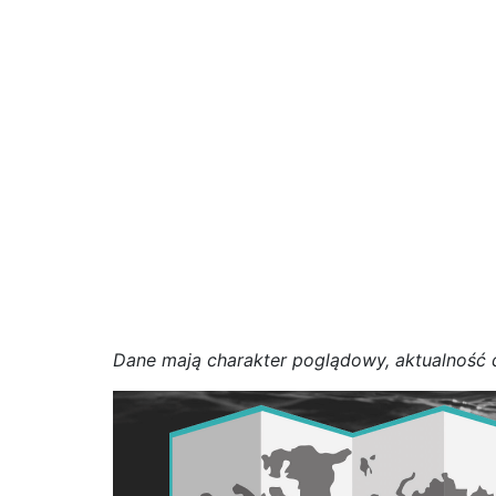
D
a
n
e
m
a
j
ą
c
h
a
r
a
k
t
e
r poglądowy,
a
k
t
u
a
l
n
o
ś
ć