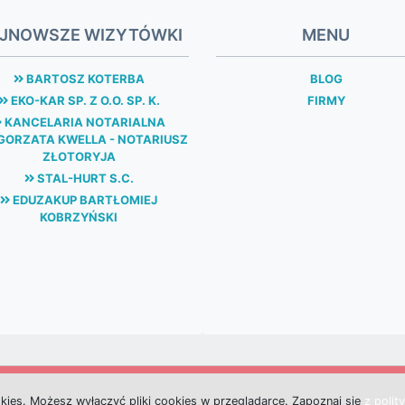
JNOWSZE WIZYTÓWKI
MENU
BARTOSZ KOTERBA
BLOG
EKO-KAR SP. Z O.O. SP. K.
FIRMY
KANCELARIA NOTARIALNA
ORZATA KWELLA - NOTARIUSZ
ZŁOTORYJA
STAL-HURT S.C.
EDUZAKUP BARTŁOMIEJ
KOBRZYŃSKI
okies.
M
o
ż
e
s
z
w
y
ł
ą
c
z
y
ć
p
l
i
k
i
c
o
o
k
i
e
s w przeglądarce.
Z
a
p
o
z
n
a
j
s
i
ę
z polit