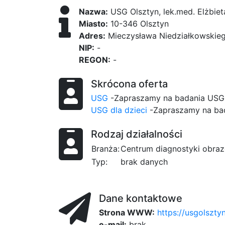
Nazwa:
USG Olsztyn, lek.med. Elżbie
Miasto:
10-346 Olsztyn
Adres:
Mieczysława Niedziałkowskie
NIP:
-
REGON:
-
Skrócona oferta
USG
-Zapraszamy na badania USG 
USG dla dzieci
-Zapraszamy na bad
Rodzaj działalności
Branża:
Centrum diagnostyki obraz
Typ:
brak danych
Dane kontaktowe
Strona WWW:
https://usgolsztyn
e-mail:
brak