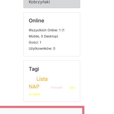
Kobrzyński
Online
W
s
z
y
s
t
k
i
c
h
O
n
l
i
n
e: 1 (1
M
o
b
i
l
e, 0
D
e
s
k
t
o
p)
G
o
ś
c
i: 1
U
ż
y
t
k
o
w
n
i
k
ó
w: 0
Tagi
Lista
NAP
firmować
zaso
by ludzkie