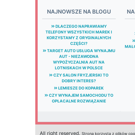
NAJNOWSZE NA BLOGU
NA
DLACZEGO NAPRAWIAMY
TELEFONY WSZYSTKICH MAREK I
KORZYSTAMY Z ORYGINALNYCH
CZĘŚCI?
MAŁG
TARGET AUTO USŁUGA WYNAJMU
AUT - NIEZAWODNA
WYPOŻYCZALNIA AUT NA
LOTNISKACH W POLSCE
CZY SALON FRYZJERSKI TO
DOBRY INTERES?
LEMIESZE DO KOPAREK
CZY WYNAJEM SAMOCHODU TO
OPŁACALNE ROZWIĄZANIE
All right reserved.
Strona
k
o
r
z
y
s
t
a z plików co