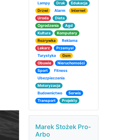
Lampy
Druk
Edukacja
Drzwi
Alarm
Internet
Uroda
Dieta
Ogrodzenia
Agd
Kultura
Komputery
Rozrywka
Reklama
Lekarz
Przemysł
Turystyka
Gsm
Obuwie
Nieruchomości
Sport
Fitness
Ubezpieczenia
Motoryzacja
Budownictwo
Serwis
Transport
Projekty
Marek Stożek Pro-
Arbo