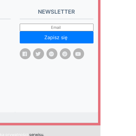
NEWSLETTER
Zapisz się
yką prywatności
s
e
r
w
i
s
u.