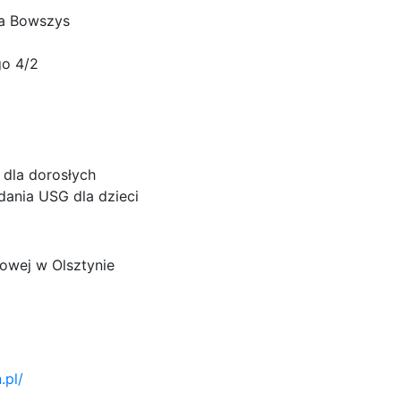
ta Bowszys
go 4/2
dla dorosłych
ania USG dla dzieci
owej w Olsztynie
.pl/