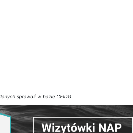
d
a
n
y
c
h
s
p
r
a
w
d
ź w bazie CEIDG