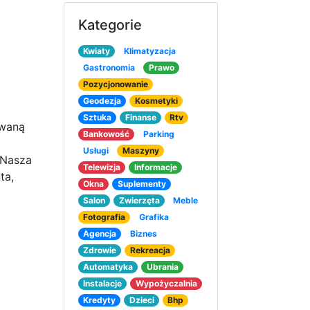
Kategorie
Kwiaty
Klimatyzacja
Gastronomia
Prawo
Pozycjonowanie
Geodezja
Kosmetyki
Sztuka
Finanse
Rtv
owaną
Bankowość
Parking
Usługi
Maszyny
 Nasza
Telewizja
Informacje
ta,
Okna
Suplementy
Salon
Zwierzęta
Meble
Fotografia
Grafika
Agencja
Biznes
Zdrowie
Rekreacja
Automatyka
Ubrania
Instalacje
Wypożyczalnia
Kredyty
Dzieci
Bhp