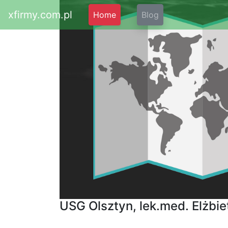
xfirmy.com.pl
Home
Blog
USG Olsztyn, lek.med. Elżbi