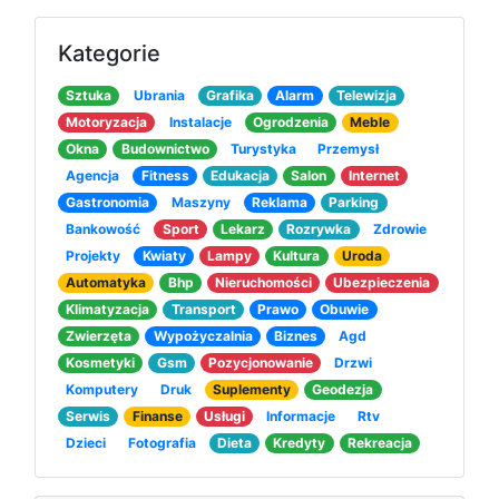
Kategorie
Sztuka
Ubrania
Grafika
Alarm
Telewizja
Motoryzacja
Instalacje
Ogrodzenia
Meble
Okna
Budownictwo
Turystyka
Przemysł
Agencja
Fitness
Edukacja
Salon
Internet
Gastronomia
Maszyny
Reklama
Parking
Bankowość
Sport
Lekarz
Rozrywka
Zdrowie
Projekty
Kwiaty
Lampy
Kultura
Uroda
Automatyka
Bhp
Nieruchomości
Ubezpieczenia
Klimatyzacja
Transport
Prawo
Obuwie
Zwierzęta
Wypożyczalnia
Biznes
Agd
Kosmetyki
Gsm
Pozycjonowanie
Drzwi
Komputery
Druk
Suplementy
Geodezja
Serwis
Finanse
Usługi
Informacje
Rtv
Dzieci
Fotografia
Dieta
Kredyty
Rekreacja