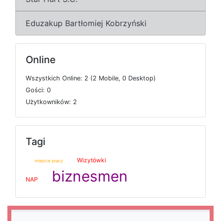
Eduzakup Bartłomiej Kobrzyński
Online
W
s
z
y
s
t
k
i
c
h
O
n
l
i
n
e: 2 (2
M
o
b
i
l
e, 0
D
e
s
k
t
o
p)
G
o
ś
c
i: 0
U
ż
y
t
k
o
w
n
i
k
ó
w: 2
Tagi
Wizytówki
miejsce pracy
biznesmen
NAP