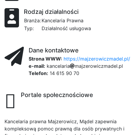
Rodzaj działalności
Branża:
Kancelaria Prawna
Typ:
Działalność usługowa
Dane kontaktowe
Strona WWW:
https://majzerowiczmadel.pl/
e-mail:
k
a
n
414
c
e
l
a
r
i
a
3b
m
a
j
254
z
e
r
5e
o
w
1
i
c
z
m
a
d
e
l
4
.
cfc
p
l
Telefon:
14 615 90 70
Portale społecznościowe
Kancelaria prawna Majzerowicz, Mądel zapewnia
kompleksową pomoc prawną dla osób prywatnych i