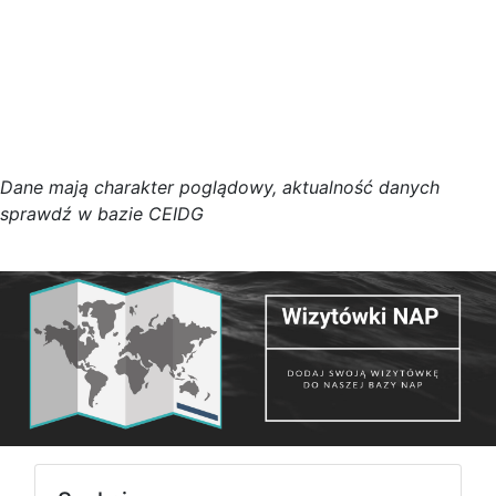
D
a
n
e
m
a
j
ą
c
h
a
r
a
k
t
e
r poglądowy,
a
k
t
u
a
l
n
o
ś
ć
d
a
n
y
c
h
s
p
r
a
w
d
ź w bazie CEIDG