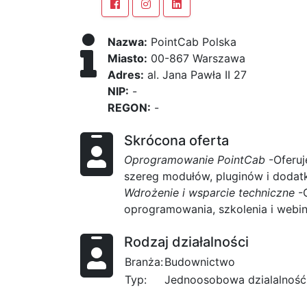
Nazwa:
PointCab Polska
Miasto:
00-867 Warszawa
Adres:
al. Jana Pawła II 27
NIP:
-
REGON:
-
Skrócona oferta
Oprogramowanie PointCab
-Oferuj
szereg modułów, pluginów i dodat
Wdrożenie i wsparcie techniczne
-O
oprogramowania, szkolenia i webin
Rodzaj działalności
Branża:
Budownictwo
Typ:
Jednoosobowa dzialalność