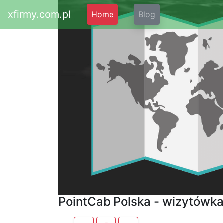
xfirmy.com.pl
Home
Blog
PointCab Polska - wizytówk