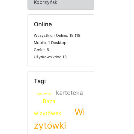
Kobrzyński
Online
W
s
z
y
s
t
k
i
c
h
O
n
l
i
n
e: 19 (18
M
o
b
i
l
e, 1
D
e
s
k
t
o
p)
G
o
ś
c
i: 6
U
ż
y
t
k
o
w
n
i
k
ó
w: 13
Tagi
kartoteka
hurtownik
Baza
Wi
wizytówek
zytówki