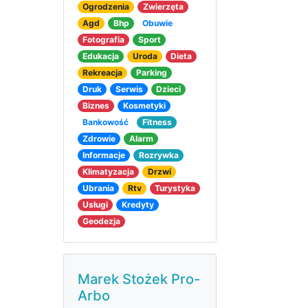
Ogrodzenia
Zwierzęta
Agd
Bhp
Obuwie
Fotografia
Sport
Edukacja
Uroda
Dieta
Rekreacja
Parking
Druk
Serwis
Dzieci
Biznes
Kosmetyki
Bankowość
Fitness
Zdrowie
Alarm
Informacje
Rozrywka
Klimatyzacja
Drzwi
Ubrania
Rtv
Turystyka
Usługi
Kredyty
Geodezja
Marek Stożek Pro-
Arbo