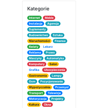
Kategorie
Internet
Meble
Instalacje
Agencja
Suplementy
Budownictwo
Sztuka
Nieruchomości
Finanse
Kwiaty
Lekarz
Reklama
Prawo
Maszyny
Automatyka
Komputery
Salon
Grafika
Ubezpieczenia
Gastronomia
Lampy
Gsm
Pozycjonowanie
Wypożyczalnia
Przemysł
Transport
Telewizja
Motoryzacja
Projekty
Kultura
Okna