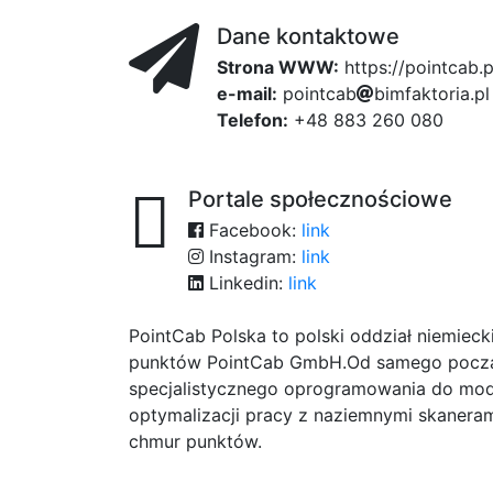
Dane kontaktowe
Strona WWW:
https://pointcab.p
e-mail:
p
o
i
n
t
2e
c
310
a
495
b
b
i
m
f
796
a
k
t
o
r
i
a
.
p
l
Telefon:
+48 883 260 080
Portale społecznościowe
Facebook:
link
Instagram:
link
Linkedin:
link
PointCab Polska to polski oddział niemie
punktów PointCab GmbH.Od samego począt
specjalistycznego oprogramowania do mode
optymalizacji pracy z naziemnymi skaneram
chmur punktów.