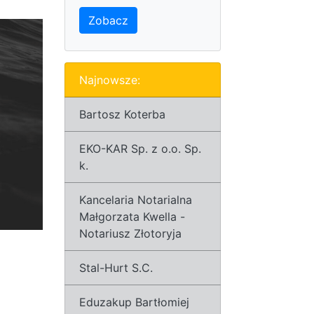
Zobacz
Najnowsze:
Bartosz Koterba
EKO-KAR Sp. z o.o. Sp.
k.
Kancelaria Notarialna
Małgorzata Kwella -
Notariusz Złotoryja
Stal-Hurt S.C.
Eduzakup Bartłomiej