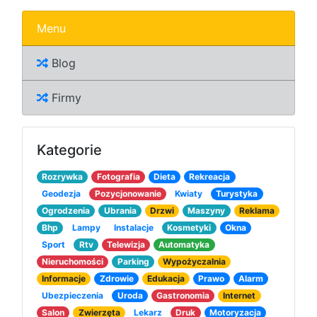
Menu
Blog
Firmy
Kategorie
Rozrywka
Fotografia
Dieta
Rekreacja
Geodezja
Pozycjonowanie
Kwiaty
Turystyka
Ogrodzenia
Ubrania
Drzwi
Maszyny
Reklama
Bhp
Lampy
Instalacje
Kosmetyki
Okna
Sport
Rtv
Telewizja
Automatyka
Nieruchomości
Parking
Wypożyczalnia
Informacje
Zdrowie
Edukacja
Prawo
Alarm
Ubezpieczenia
Uroda
Gastronomia
Internet
Salon
Zwierzęta
Lekarz
Druk
Motoryzacja