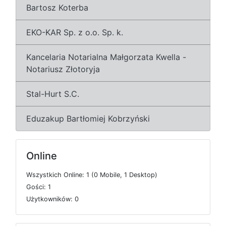
Bartosz Koterba
EKO-KAR Sp. z o.o. Sp. k.
Kancelaria Notarialna Małgorzata Kwella -
Notariusz Złotoryja
Stal-Hurt S.C.
Eduzakup Bartłomiej Kobrzyński
Online
W
s
z
y
s
t
k
i
c
h
O
n
l
i
n
e: 1 (0
M
o
b
i
l
e, 1
D
e
s
k
t
o
p)
G
o
ś
c
i: 1
U
ż
y
t
k
o
w
n
i
k
ó
w: 0