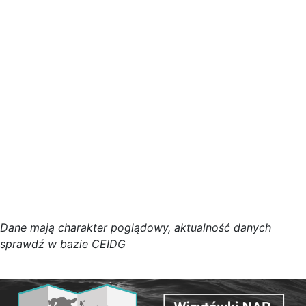
D
a
n
e
m
a
j
ą
c
h
a
r
a
k
t
e
r poglądowy,
a
k
t
u
a
l
n
o
ś
ć
d
a
n
y
c
h
s
p
r
a
w
d
ź w bazie CEIDG