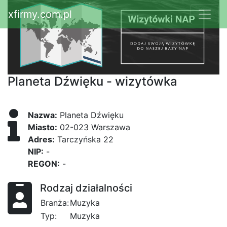
xfirmy.com.pl
Planeta Dźwięku - wizytówka
Nazwa:
Planeta Dźwięku
Miasto:
02-023 Warszawa
Adres:
Tarczyńska 22
NIP:
-
REGON:
-
Rodzaj działalności
Branża:
Muzyka
Typ:
Muzyka