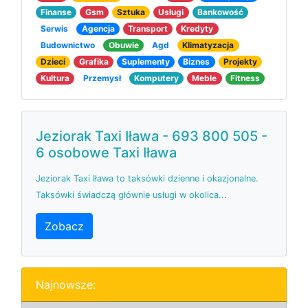
Finanse
Gsm
Sztuka
Usługi
Bankowość
Serwis
Agencja
Transport
Kredyty
Budownictwo
Obuwie
Agd
Klimatyzacja
Dzieci
Grafika
Suplementy
Biznes
Projekty
Kultura
Przemysł
Komputery
Meble
Fitness
Jeziorak Taxi Iława - 693 800 505 -
6 osobowe Taxi Iława
Jeziorak Taxi Iława to taksówki dzienne i okazjonalne.
Taksówki świadczą głównie usługi w okolica...
Zobacz
Najnowsze: