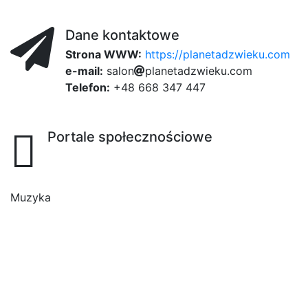
Dane kontaktowe
Strona WWW:
https://planetadzwieku.com
e-mail:
s
a
l
o
n
6ff
ba8
p
l
a
n
4a0
e
t
a
d
z
w
i
e
k
u
.
c
o
b5
m
Telefon:
+48 668 347 447
Portale społecznościowe
Muzyka