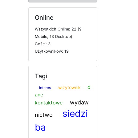
Online
W
s
z
y
s
t
k
i
c
h
O
n
l
i
n
e: 22 (9
M
o
b
i
l
e, 13
D
e
s
k
t
o
p)
G
o
ś
c
i: 3
U
ż
y
t
k
o
w
n
i
k
ó
w: 19
Tagi
d
wizytownik
interes
ane
wydaw
kontaktowe
siedzi
nictwo
ba