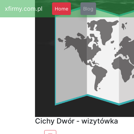
xfirmy.com.pl
Home
Blog
Cichy Dwór - wizytówka