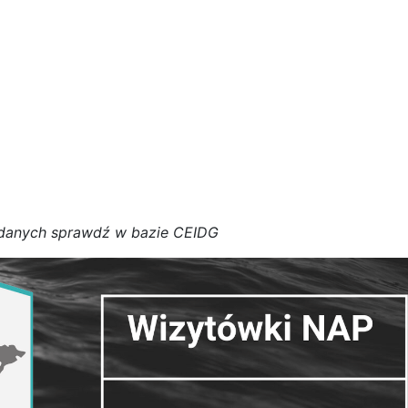
d
a
n
y
c
h
s
p
r
a
w
d
ź w bazie CEIDG