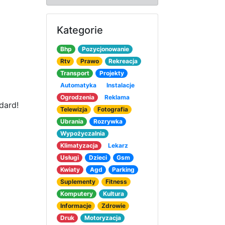
Kategorie
Bhp
Pozycjonowanie
Rtv
Prawo
Rekreacja
Transport
Projekty
Automatyka
Instalacje
Ogrodzenia
Reklama
dard!
Telewizja
Fotografia
Ubrania
Rozrywka
Wypożyczalnia
Klimatyzacja
Lekarz
Usługi
Dzieci
Gsm
Kwiaty
Agd
Parking
Suplementy
Fitness
Komputery
Kultura
Informacje
Zdrowie
Druk
Motoryzacja