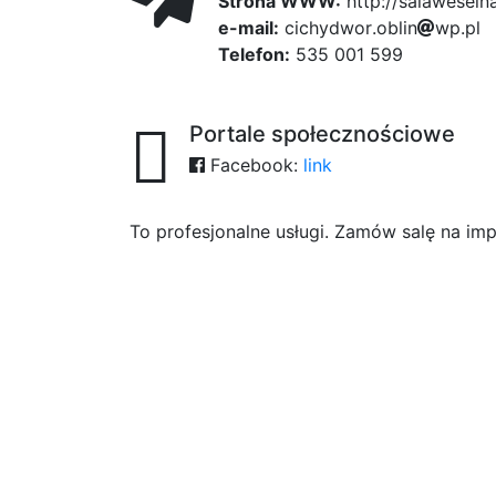
Strona WWW:
http://salaweselna
e-mail:
c
i
c
h
y
ff3
d
7
w
o
r
45e
.
o
b
l
i
n
w
35
p
.
p
l
Telefon:
535 001 599
Portale społecznościowe
Facebook:
link
To profesjonalne usługi. Zamów salę na im