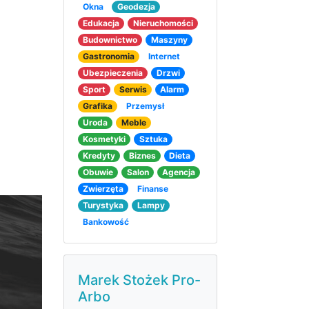
Okna
Geodezja
Edukacja
Nieruchomości
Budownictwo
Maszyny
Gastronomia
Internet
Ubezpieczenia
Drzwi
Sport
Serwis
Alarm
Grafika
Przemysł
Uroda
Meble
Kosmetyki
Sztuka
Kredyty
Biznes
Dieta
Obuwie
Salon
Agencja
Zwierzęta
Finanse
Turystyka
Lampy
Bankowość
Marek Stożek Pro-
Arbo