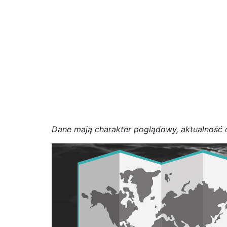
D
a
n
e
m
a
j
ą
c
h
a
r
a
k
t
e
r poglądowy,
a
k
t
u
a
l
n
o
ś
ć