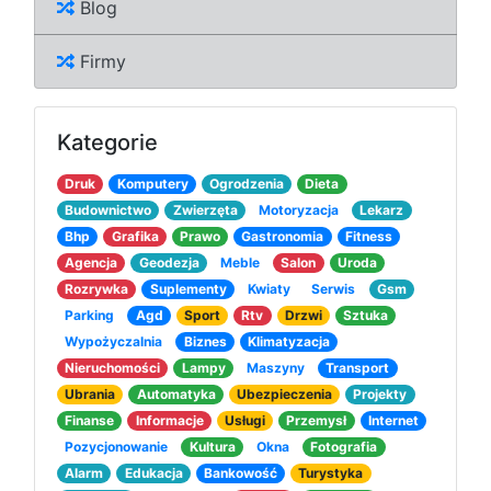
Blog
Firmy
Kategorie
Druk
Komputery
Ogrodzenia
Dieta
Budownictwo
Zwierzęta
Motoryzacja
Lekarz
Bhp
Grafika
Prawo
Gastronomia
Fitness
Agencja
Geodezja
Meble
Salon
Uroda
Rozrywka
Suplementy
Kwiaty
Serwis
Gsm
Parking
Agd
Sport
Rtv
Drzwi
Sztuka
Wypożyczalnia
Biznes
Klimatyzacja
Nieruchomości
Lampy
Maszyny
Transport
Ubrania
Automatyka
Ubezpieczenia
Projekty
Finanse
Informacje
Usługi
Przemysł
Internet
Pozycjonowanie
Kultura
Okna
Fotografia
Alarm
Edukacja
Bankowość
Turystyka