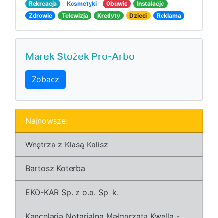
Rekreacja
Kosmetyki
Obuwie
Instalacje
Zdrowie
Telewizja
Kredyty
Dzieci
Reklama
Marek Stożek Pro-Arbo
Zobacz
Najnowsze:
Wnętrza z Klasą Kalisz
Bartosz Koterba
EKO-KAR Sp. z o.o. Sp. k.
Kancelaria Notarialna Małgorzata Kwella -