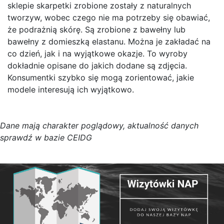
sklepie skarpetki zrobione zostały z naturalnych
tworzyw, wobec czego nie ma potrzeby się obawiać,
że podrażnią skórę. Są zrobione z bawełny lub
bawełny z domieszką elastanu. Można je zakładać na
co dzień, jak i na wyjątkowe okazje. To wyroby
dokładnie opisane do jakich dodane są zdjęcia.
Konsumentki szybko się mogą zorientować, jakie
modele interesują ich wyjątkowo.
D
a
n
e
m
a
j
ą
c
h
a
r
a
k
t
e
r poglądowy,
a
k
t
u
a
l
n
o
ś
ć
d
a
n
y
c
h
s
p
r
a
w
d
ź w bazie CEIDG