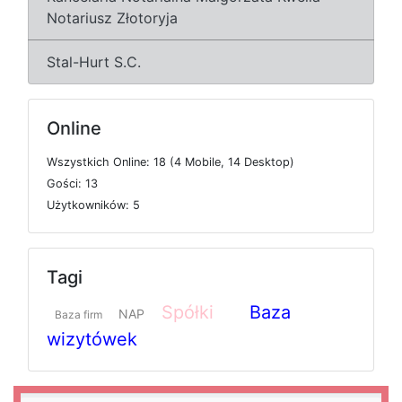
Notariusz Złotoryja
Stal-Hurt S.C.
Online
W
s
z
y
s
t
k
i
c
h
O
n
l
i
n
e: 18 (4
M
o
b
i
l
e, 14
D
e
s
k
t
o
p)
G
o
ś
c
i: 13
U
ż
y
t
k
o
w
n
i
k
ó
w: 5
Tagi
Spółki
Baza
NAP
Baza firm
wizytówek