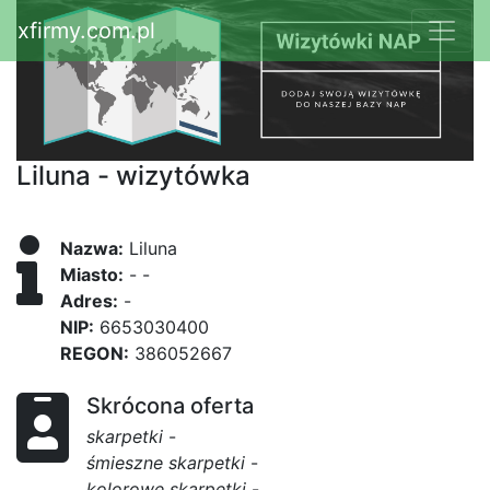
xfirmy.com.pl
Liluna - wizytówka
Nazwa:
Liluna
Miasto:
- -
Adres:
-
NIP:
6653030400
REGON:
386052667
Skrócona oferta
skarpetki
-
śmieszne skarpetki
-
kolorowe skarpetki
-