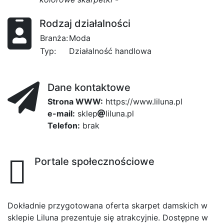
Rodzaj działalności
Branża:
Moda
Typ:
Działalność handlowa
Dane kontaktowe
Strona WWW:
https://www.liluna.pl
e-mail:
s
k
l
e
f4
p
l
i
l
4db
u
d98
n
a
3
.
p
l
Telefon:
brak
Portale społecznościowe
Dokładnie przygotowana oferta skarpet damskich w
sklepie Liluna prezentuje się atrakcyjnie. Dostępne w