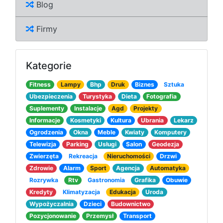
Blog
Firmy
Kategorie
Fitness
Lampy
Bhp
Druk
Biznes
Sztuka
Ubezpieczenia
Turystyka
Dieta
Fotografia
Suplementy
Instalacje
Agd
Projekty
Informacje
Kosmetyki
Kultura
Ubrania
Lekarz
Ogrodzenia
Okna
Meble
Kwiaty
Komputery
Telewizja
Parking
Usługi
Salon
Geodezja
Zwierzęta
Rekreacja
Nieruchomości
Drzwi
Zdrowie
Alarm
Sport
Agencja
Automatyka
Rozrywka
Rtv
Gastronomia
Grafika
Obuwie
Kredyty
Klimatyzacja
Edukacja
Uroda
Wypożyczalnia
Dzieci
Budownictwo
Pozycjonowanie
Przemysł
Transport