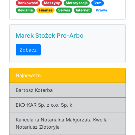
Bankowość
Maszyny
Motoryzacja
Gsm
Reklama
Finanse
Serwis
Internet
Prawo
Marek Stożek Pro-Arbo
Zobacz
Najnowsze:
Bartosz Koterba
EKO-KAR Sp. z o.o. Sp. k.
Kancelaria Notarialna Małgorzata Kwella -
Notariusz Złotoryja