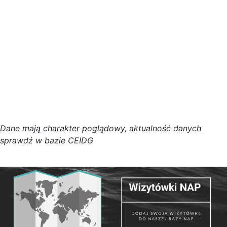
D
a
n
e
m
a
j
ą
c
h
a
r
a
k
t
e
r poglądowy,
a
k
t
u
a
l
n
o
ś
ć
d
a
n
y
c
h
s
p
r
a
w
d
ź w bazie CEIDG