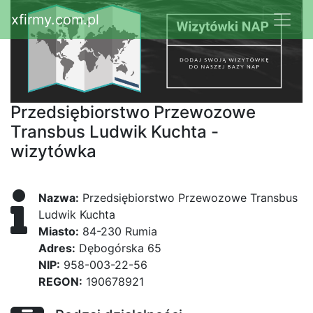
xfirmy.com.pl
Przedsiębiorstwo Przewozowe
Transbus Ludwik Kuchta -
wizytówka
Nazwa:
Przedsiębiorstwo Przewozowe Transbus
Ludwik Kuchta
Miasto:
84-230 Rumia
Adres:
Dębogórska 65
NIP:
958-003-22-56
REGON:
190678921