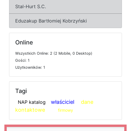
Stal-Hurt S.C.
Eduzakup Bartłomiej Kobrzyński
Online
W
s
z
y
s
t
k
i
c
h
O
n
l
i
n
e: 2 (2
M
o
b
i
l
e, 0
D
e
s
k
t
o
p)
G
o
ś
c
i: 1
U
ż
y
t
k
o
w
n
i
k
ó
w: 1
Tagi
właściciel
dane
NAP katalog
kontaktowe
firmowy