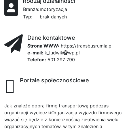
Rodzaj działalności
Branża:
motoryzacja
Typ:
brak danych
Dane kontaktowe
Strona WWW:
https://transbusrumia.pl
e-mail:
k
_
l
4
u
9bb
d
w
i
k
w
89a
p
.
p
l
Telefon:
501 297 790
Portale społecznościowe
Jak znaleźć dobrą firmę transportową podczas
organizacji wycieczkiOrganizacja wyjazdu firmowego
wiązać się będzie z koniecznością załatwienia wielu
organizacyjnych tematów, w tym znalezienia