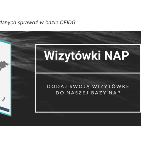
d
a
n
y
c
h
s
p
r
a
w
d
ź w bazie CEIDG