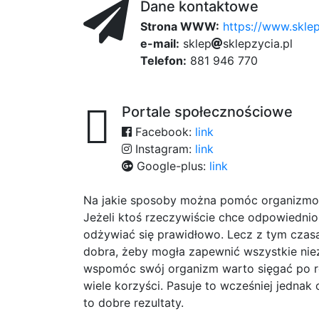
Dane kontaktowe
Strona WWW:
https://www.sklep
e-mail:
s
74f
k
l
e
19d
p
s
k
l
e
p
z
y
f
c
109
i
2b
a
.
p
57e
l
Telefon:
881 946 770
Portale społecznościowe
Facebook:
link
Instagram:
link
Google-plus:
link
Na jakie sposoby można pomóc organizmo
Jeżeli ktoś rzeczywiście chce odpowiednio
odżywiać się prawidłowo. Lecz z tym czasam
dobra, żeby mogła zapewnić wszystkie nie
wspomóc swój organizm warto sięgać po ro
wiele korzyści. Pasuje to wcześniej jednak
to dobre rezultaty.