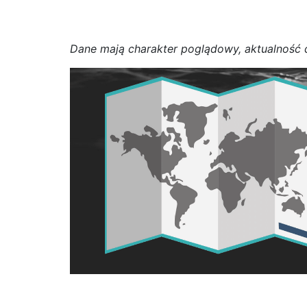
D
a
n
e
m
a
j
ą
c
h
a
r
a
k
t
e
r poglądowy,
a
k
t
u
a
l
n
o
ś
ć