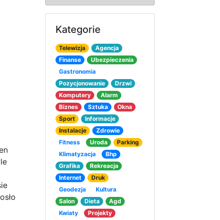
Kategorie
Telewizja
Agencja
Finanse
Ubezpieczenia
Gastronomia
Pozycjonowanie
Drzwi
Komputery
Alarm
Biznes
Sztuka
Okna
Sport
Informacje
Instalacje
Zdrowie
Fitness
Uroda
Parking
ien
Klimatyzacja
Bhp
le
Grafika
Rekreacja
Internet
Druk
ie
Geodezja
Kultura
iosło
Salon
Dieta
Agd
Kwiaty
Projekty