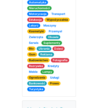
Automatyka
Nieruchomości
Motoryzacja
Transport
Edukacja
Wypożyczalnia
Lekarz
Maszyny
Kosmetyki
Przemysł
Zwierzęta
Obuwie
Serwis
Suplementy
Rtv
Ubrania
Dzieci
Gsm
Reklama
Budownictwo
Fotografia
Rozrywka
Kredyty
Meble
Lampy
Ogrodzenia
Usługi
Bankowość
Prawo
Turystyka