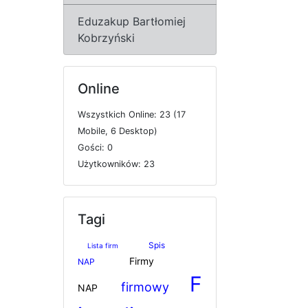
Eduzakup Bartłomiej
Kobrzyński
Online
W
s
z
y
s
t
k
i
c
h
O
n
l
i
n
e: 23 (17
M
o
b
i
l
e, 6
D
e
s
k
t
o
p)
G
o
ś
c
i: 0
U
ż
y
t
k
o
w
n
i
k
ó
w: 23
Tagi
Spis
Lista firm
Firmy
NAP
F
firmowy
NAP