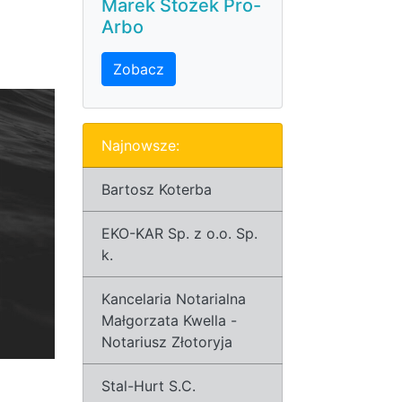
Marek Stożek Pro-
Arbo
Zobacz
Najnowsze:
Bartosz Koterba
EKO-KAR Sp. z o.o. Sp.
k.
Kancelaria Notarialna
Małgorzata Kwella -
Notariusz Złotoryja
Stal-Hurt S.C.