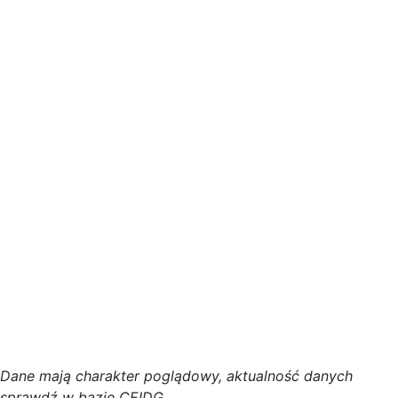
D
a
n
e
m
a
j
ą
c
h
a
r
a
k
t
e
r poglądowy,
a
k
t
u
a
l
n
o
ś
ć
d
a
n
y
c
h
s
p
r
a
w
d
ź w bazie CEIDG