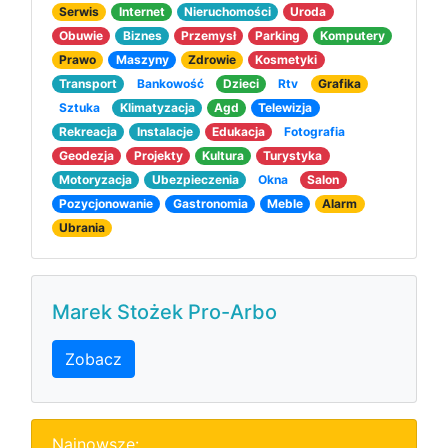
Serwis
Internet
Nieruchomości
Uroda
Obuwie
Biznes
Przemysł
Parking
Komputery
Prawo
Maszyny
Zdrowie
Kosmetyki
Transport
Bankowość
Dzieci
Rtv
Grafika
Sztuka
Klimatyzacja
Agd
Telewizja
Rekreacja
Instalacje
Edukacja
Fotografia
Geodezja
Projekty
Kultura
Turystyka
Motoryzacja
Ubezpieczenia
Okna
Salon
Pozycjonowanie
Gastronomia
Meble
Alarm
Ubrania
Marek Stożek Pro-Arbo
Zobacz
Najnowsze: