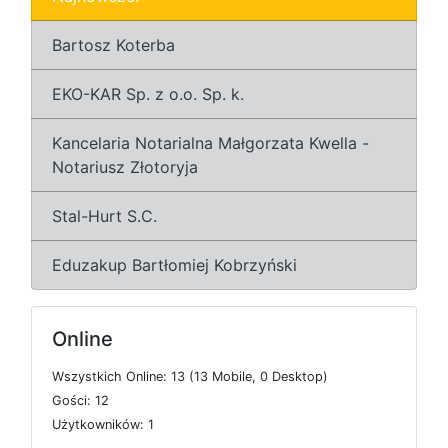
Bartosz Koterba
EKO-KAR Sp. z o.o. Sp. k.
Kancelaria Notarialna Małgorzata Kwella -
Notariusz Złotoryja
Stal-Hurt S.C.
Eduzakup Bartłomiej Kobrzyński
Online
W
s
z
y
s
t
k
i
c
h
O
n
l
i
n
e: 13 (13
M
o
b
i
l
e, 0
D
e
s
k
t
o
p)
G
o
ś
c
i: 12
U
ż
y
t
k
o
w
n
i
k
ó
w: 1