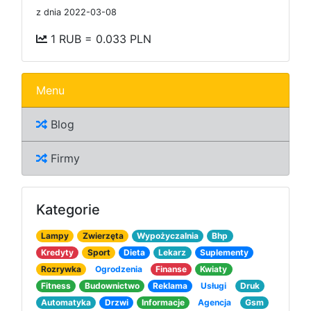
z dnia 2022-03-08
1 RUB = 0.033 PLN
Menu
Blog
Firmy
Kategorie
Lampy
Zwierzęta
Wypożyczalnia
Bhp
Kredyty
Sport
Dieta
Lekarz
Suplementy
Rozrywka
Ogrodzenia
Finanse
Kwiaty
Fitness
Budownictwo
Reklama
Usługi
Druk
Automatyka
Drzwi
Informacje
Agencja
Gsm