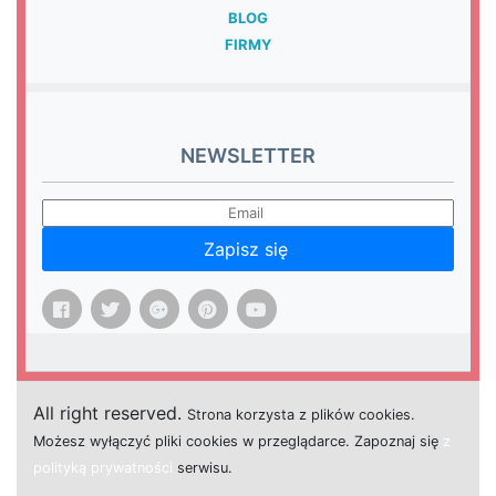
BLOG
FIRMY
NEWSLETTER
Zapisz się
All right reserved.
Strona
k
o
r
z
y
s
t
a z plików cookies.
M
o
ż
e
s
z
w
y
ł
ą
c
z
y
ć
p
l
i
k
i
c
o
o
k
i
e
s w przeglądarce.
Z
a
p
o
z
n
a
j
s
i
ę
z
polityką prywatności
s
e
r
w
i
s
u.