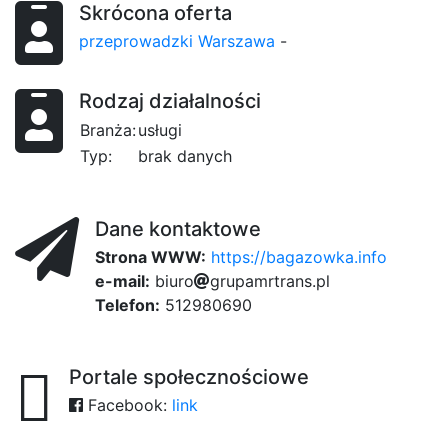
Skrócona oferta
przeprowadzki Warszawa
-
Rodzaj działalności
Branża:
usługi
Typ:
brak danych
Dane kontaktowe
Strona WWW:
https://bagazowka.info
e-mail:
b
i
u
r
b6
o
e7
g
98b
r
u
p
39
a
m
r
t
r
a
n
s
.
p
67
l
Telefon:
512980690
Portale społecznościowe
Facebook:
link