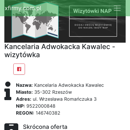
xfirmy.com.pl
Kancelaria Adwokacka Kawalec -
wizytówka
Nazwa:
Kancelaria Adwokacka Kawalec
Miasto:
35-302 Rzeszów
Adres:
ul. Wrzesława Romańczuka 3
NIP:
9522000848
REGON:
146740382
Skrócona oferta