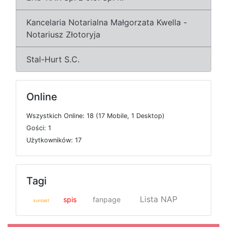
Kancelaria Notarialna Małgorzata Kwella -
Notariusz Złotoryja
Stal-Hurt S.C.
Online
W
s
z
y
s
t
k
i
c
h
O
n
l
i
n
e: 18 (17
M
o
b
i
l
e, 1
D
e
s
k
t
o
p)
G
o
ś
c
i: 1
U
ż
y
t
k
o
w
n
i
k
ó
w: 17
Tagi
Lista NAP
spis
fanpage
kontakt