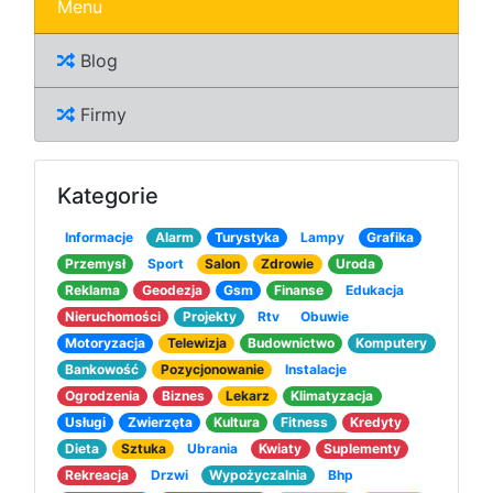
Menu
Blog
Firmy
Kategorie
Informacje
Alarm
Turystyka
Lampy
Grafika
Przemysł
Sport
Salon
Zdrowie
Uroda
Reklama
Geodezja
Gsm
Finanse
Edukacja
Nieruchomości
Projekty
Rtv
Obuwie
Motoryzacja
Telewizja
Budownictwo
Komputery
Bankowość
Pozycjonowanie
Instalacje
Ogrodzenia
Biznes
Lekarz
Klimatyzacja
Usługi
Zwierzęta
Kultura
Fitness
Kredyty
Dieta
Sztuka
Ubrania
Kwiaty
Suplementy
Rekreacja
Drzwi
Wypożyczalnia
Bhp