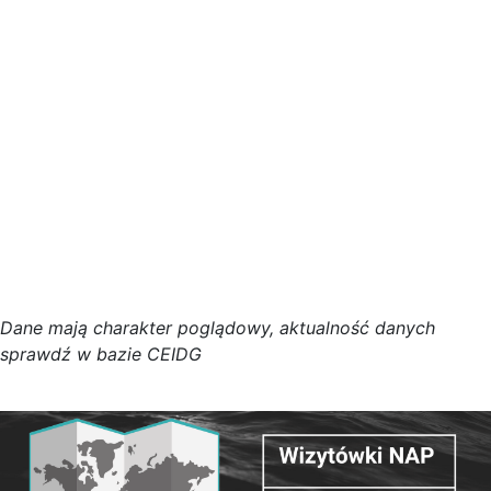
D
a
n
e
m
a
j
ą
c
h
a
r
a
k
t
e
r poglądowy,
a
k
t
u
a
l
n
o
ś
ć
d
a
n
y
c
h
s
p
r
a
w
d
ź w bazie CEIDG