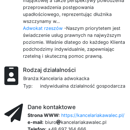
majątkowej a także perspektywy powodzenia
przeprowadzenia postępowania
upadłościowego, reprezentując dłużnika
wszczynamy w...
Adwokat rzeszów
-Naszym priorytetem jest
świadczenie usług prawnych na najwyższym
poziomie. Właśnie dlatego do każdego Klienta
podchodzimy indywidualnie, zapewniając
rzetelną i skuteczną pomoc prawną.
Rodzaj działalności
Branża:
Kancelaria adwokacka
Typ:
indywidualna działalność gospodarcza
Dane kontaktowe
Strona WWW:
https://kancelariakawalec.pl/
e-mail:
b
i
u
r
o
k
a
5
n
c
e
eca
l
a
r
i
a
k
a
w
a
l
3
e
295
c
940
.
ff
p
db9
l
Telefon:
+48 697 164 666