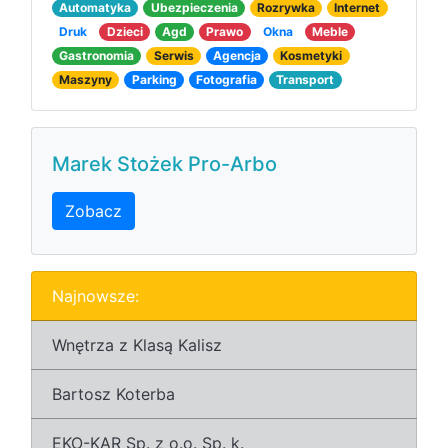
Automatyka
Ubezpieczenia
Rozrywka
Internet
Druk
Dzieci
Agd
Prawo
Okna
Meble
Gastronomia
Serwis
Agencja
Kosmetyki
Maszyny
Parking
Fotografia
Transport
Marek Stożek Pro-Arbo
Zobacz
Najnowsze:
Wnętrza z Klasą Kalisz
Bartosz Koterba
EKO-KAR Sp. z o.o. Sp. k.