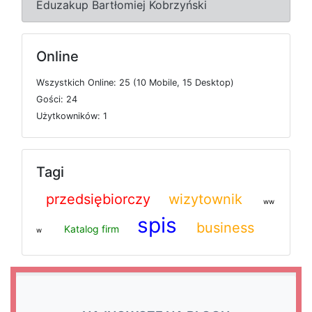
Eduzakup Bartłomiej Kobrzyński
Online
W
s
z
y
s
t
k
i
c
h
O
n
l
i
n
e: 25 (10
M
o
b
i
l
e, 15
D
e
s
k
t
o
p)
G
o
ś
c
i: 24
U
ż
y
t
k
o
w
n
i
k
ó
w: 1
Tagi
przedsiębiorczy
wizytownik
ww
spis
business
Katalog firm
w