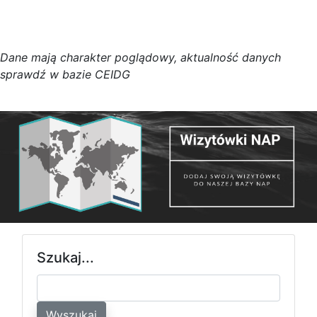
D
a
n
e
m
a
j
ą
c
h
a
r
a
k
t
e
r poglądowy,
a
k
t
u
a
l
n
o
ś
ć
d
a
n
y
c
h
s
p
r
a
w
d
ź w bazie CEIDG
Szukaj...
Wyszukaj