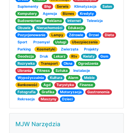
Suplementy
Bhp
Serwis
Klimatyzacja
Salon
Komputery
Agencja
Biznes
Kredyty
Budownictwo
Reklama
Internet
Telewizja
Obuwie
Nieruchomości
Edukacja
Pozycjonowanie
Lampy
Zdrowie
Drzwi
Dieta
Sport
Przemysł
Usługi
Ubezpieczenia
Parking
Kosmetyki
Zwierzęta
Projekty
Geodezja
Druk
Lekarz
Rtv
Kwiaty
Gsm
Rozrywka
Transport
Okna
Ogrodzenia
Ubrania
Fitness
Sztuka
Instalacje
Wypożyczalnia
Kultura
Alarm
Meble
Bankowość
Agd
Turystyka
Finanse
Fotografia
Grafika
Motoryzacja
Gastronomia
Rekreacja
Maszyny
Dzieci
MJW Narzędzia