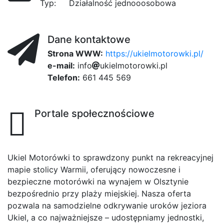
Typ:
Działalność jednooosobowa
Dane kontaktowe
Strona WWW:
https://ukielmotorowki.pl/
e-mail:
i
n
a74
f
o
a
u
k
i
5a
e
l
m
o
3c2
t
o
r
37
o
w
k
i
.
p
l
Telefon:
661 445 569
Portale społecznościowe
Ukiel Motorówki to sprawdzony punkt na rekreacyjnej
mapie stolicy Warmii, oferujący nowoczesne i
bezpieczne motorówki na wynajem w Olsztynie
bezpośrednio przy plaży miejskiej. Nasza oferta
pozwala na samodzielne odkrywanie uroków jeziora
Ukiel, a co najważniejsze – udostępniamy jednostki,