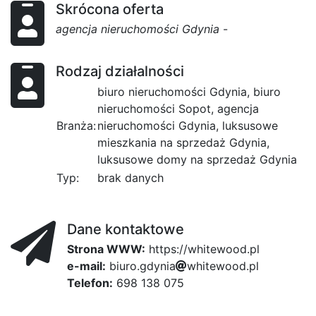
Skrócona oferta
agencja nieruchomości Gdynia
-
Rodzaj działalności
biuro nieruchomości Gdynia, biuro
nieruchomości Sopot, agencja
Branża:
nieruchomości Gdynia, luksusowe
mieszkania na sprzedaż Gdynia,
luksusowe domy na sprzedaż Gdynia
Typ:
brak danych
Dane kontaktowe
Strona WWW:
https://whitewood.pl
e-mail:
b
i
u
r
o
.
g
d
y
192
n
8
i
a
w
h
i
t
e
w
o
4ad
o
d
.
p
l
Telefon:
698 138 075