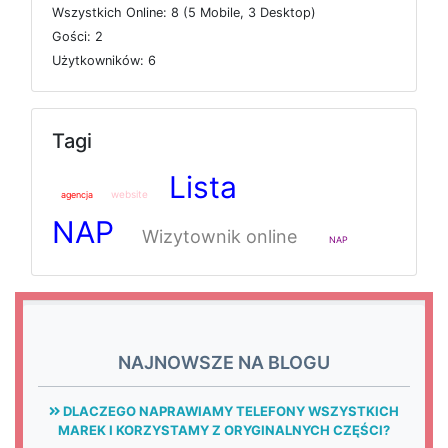
W
s
z
y
s
t
k
i
c
h
O
n
l
i
n
e: 8 (5
M
o
b
i
l
e, 3
D
e
s
k
t
o
p)
G
o
ś
c
i: 2
U
ż
y
t
k
o
w
n
i
k
ó
w: 6
Tagi
Lista
website
agencja
NAP
Wizytownik online
NAP
NAJNOWSZE NA BLOGU
DLACZEGO NAPRAWIAMY TELEFONY WSZYSTKICH
MAREK I KORZYSTAMY Z ORYGINALNYCH CZĘŚCI?