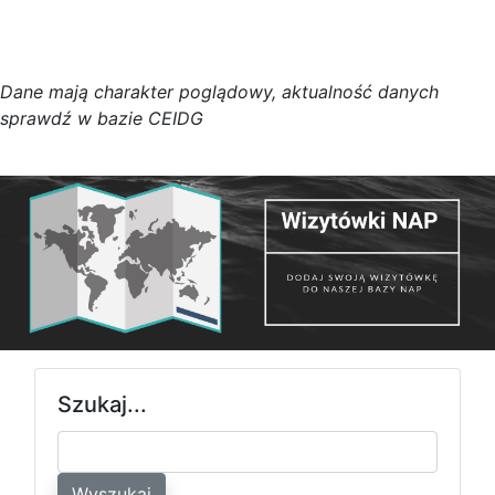
D
a
n
e
m
a
j
ą
c
h
a
r
a
k
t
e
r poglądowy,
a
k
t
u
a
l
n
o
ś
ć
d
a
n
y
c
h
s
p
r
a
w
d
ź w bazie CEIDG
Szukaj...
Wyszukaj