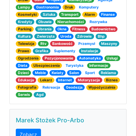
Lampy
Gastronomia
Druk
Komputery
Kosmetyki
Sztuka
Transport
Alarm
Finanse
Kredyty
Obuwie
Nieruchomości
Rozrywka
Parking
Ubrania
Okna
Fitness
Budownictwo
Kultura
Zwierzęta
Uroda
Zdrowie
Bhp
Telewizja
Rtv
Bankowość
Przemysł
Maszyny
Prawo
Grafika
Suplementy
Instalacje
Ogrodzenia
Pozycjonowanie
Automatyka
Usługi
Dieta
Ubezpieczenia
Turystyka
Informacje
Dzieci
Meble
Kwiaty
Salon
Sport
Reklama
Edukacja
Lekarz
Internet
Motoryzacja
Biznes
Fotografia
Rekreacja
Geodezja
Wypożyczalnia
Serwis
Agd
Marek Stożek Pro-Arbo
Zobacz