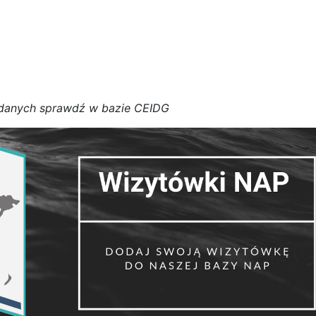
d
a
n
y
c
h
s
p
r
a
w
d
ź w bazie CEIDG