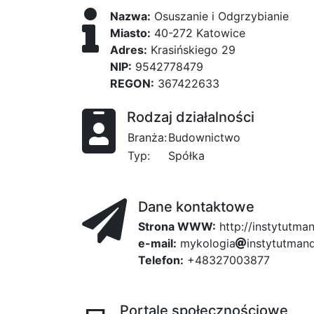
Nazwa:
Osuszanie i Odgrzybianie
Miasto:
40-272 Katowice
Adres:
Krasińskiego 29
NIP:
9542778479
REGON:
367422633
Rodzaj działalności
Branża:
Budownictwo
Typ:
Spółka
Dane kontaktowe
Strona WWW:
http://instytutman
e-mail:
m
y
k
o
l
o
g
i
a
i
7
n
s
7
t
y
t
u
t
34e
m
4f
a
f
n
f
Telefon:
+48327003877
Portale społecznościowe