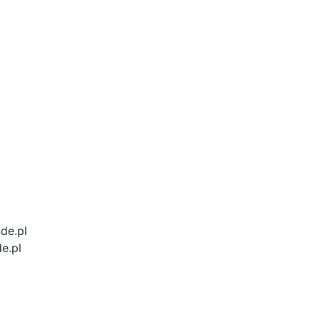
de.pl
6
d4
d
e
.
p
aa4
l