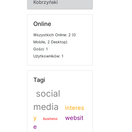
Kobrzyński
Online
W
s
z
y
s
t
k
i
c
h
O
n
l
i
n
e: 2 (0
M
o
b
i
l
e, 2
D
e
s
k
t
o
p)
G
o
ś
c
i: 1
U
ż
y
t
k
o
w
n
i
k
ó
w: 1
Tagi
social
media
interes
y
websit
business
e