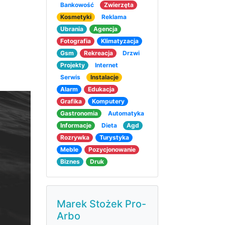
Bankowość
Zwierzęta
Kosmetyki
Reklama
Ubrania
Agencja
Fotografia
Klimatyzacja
Gsm
Rekreacja
Drzwi
Projekty
Internet
Serwis
Instalacje
Alarm
Edukacja
Grafika
Komputery
Gastronomia
Automatyka
Informacje
Dieta
Agd
Rozrywka
Turystyka
Meble
Pozycjonowanie
Biznes
Druk
Marek Stożek Pro-
Arbo