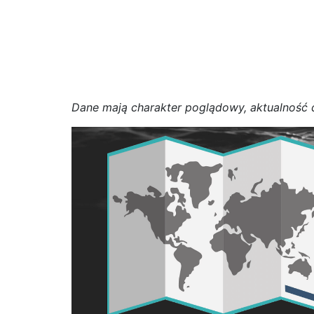
D
a
n
e
m
a
j
ą
c
h
a
r
a
k
t
e
r poglądowy,
a
k
t
u
a
l
n
o
ś
ć