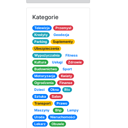
Kategorie
Telewizja
Przemysł
Kredyty
Geodezja
Parking
Suplementy
Ubezpieczenia
Wypożyczalnia
Fitness
Kultura
Usługi
Zdrowie
Budownictwo
Sport
Motoryzacja
Kwiaty
Ogrodzenia
Finanse
Dzieci
Okna
Rtv
Sztuka
Salon
Transport
Prawo
Maszyny
Bhp
Lampy
Uroda
Nieruchomości
Lekarz
Obuwie