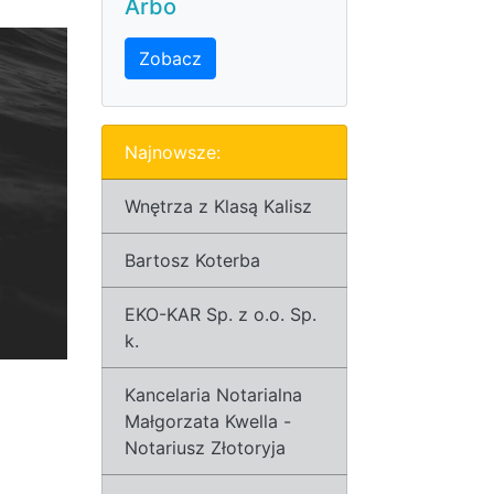
Arbo
Zobacz
Najnowsze:
Wnętrza z Klasą Kalisz
Bartosz Koterba
EKO-KAR Sp. z o.o. Sp.
k.
Kancelaria Notarialna
Małgorzata Kwella -
Notariusz Złotoryja