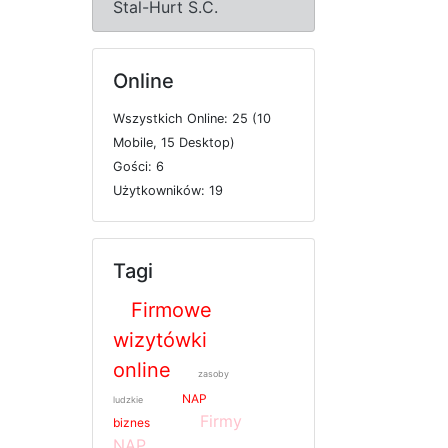
Stal-Hurt S.C.
Online
W
s
z
y
s
t
k
i
c
h
O
n
l
i
n
e: 25 (10
M
o
b
i
l
e, 15
D
e
s
k
t
o
p)
G
o
ś
c
i: 6
U
ż
y
t
k
o
w
n
i
k
ó
w: 19
Tagi
Firmowe
wizytówki
online
zasoby
NAP
ludzkie
Firmy
biznes
NAP