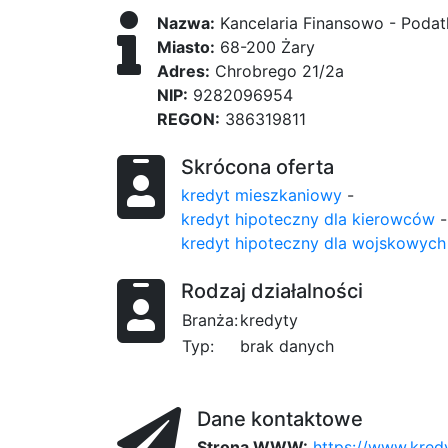
Nazwa:
Kancelaria Finansowo - Podat
Miasto:
68-200 Żary
Adres:
Chrobrego 21/2a
NIP:
9282096954
REGON:
386319811
Skrócona oferta
kredyt mieszkaniowy
-
kredyt hipoteczny dla kierowców
-
kredyt hipoteczny dla wojskowych
Rodzaj działalności
Branża:
kredyty
Typ:
brak danych
Dane kontaktowe
Strona WWW:
https://www.kredy