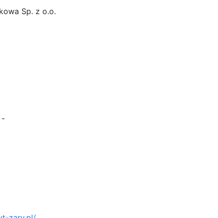
kowa Sp. z o.o.
-
t-zary.pl/