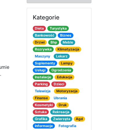
Kategorie
Dieta
Turystyka
Bankowość
Biznes
Drzwi
Bhp
Meble
Rozrywka
Klimatyzacja
Maszyny
Lekarz
Suplementy
Lampy
 umie
Usługi
Ogrodzenia
.
Instalacje
Edukacja
Parking
Dzieci
Telewizja
Motoryzacja
Finanse
Ubrania
Kosmetyki
Druk
Sztuka
Rekreacja
Grafika
Zwierzęta
Agd
Informacje
Fotografia