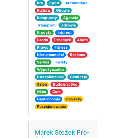
Rtv
Sport
Automatyka
Kultura
Obuwie
Komputery
Agencja
Transport
Zdrowie
Kredyty
Internet
Uroda
Przemysł
Alarm
Prawo
Fitness
Nieruchomości
Reklama
Serwis
Kwiaty
Wypożyczalnia
Ubezpieczenia
Geodezja
Salon
Budownictwo
Okna
Gsm
Gastronomia
Projekty
Pozycjonowanie
Marek Stożek Pro-