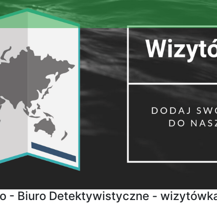
o - Biuro Detektywistyczne - wizytówk