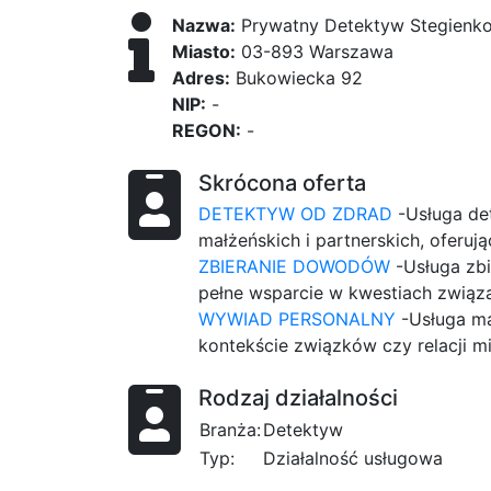
Nazwa:
Prywatny Detektyw Stegienko 
Miasto:
03-893 Warszawa
Adres:
Bukowiecka 92
NIP:
-
REGON:
-
Skrócona oferta
DETEKTYW OD ZDRAD
-Usługa det
małżeńskich i partnerskich, oferu
ZBIERANIE DOWODÓW
-Usługa zb
pełne wsparcie w kwestiach związ
WYWIAD PERSONALNY
-Usługa ma
kontekście związków czy relacji m
Rodzaj działalności
Branża:
Detektyw
Typ:
Działalność usługowa