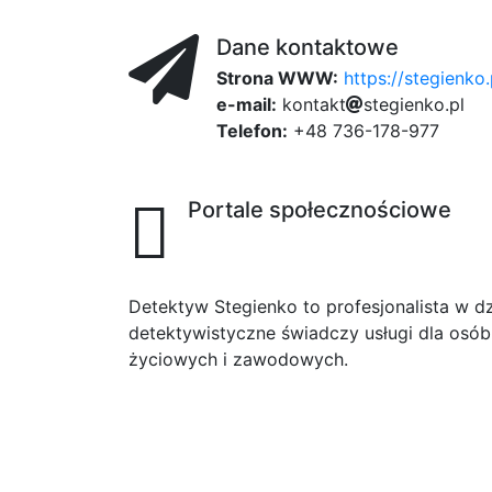
Dane kontaktowe
Strona WWW:
https://stegienko.
e-mail:
582
k
a
o
n
t
6
a
k
t
s
t
e
664
g
i
e
n
k
o
.
p
l
Telefon:
+48 736-178-977
Portale społecznościowe
Detektyw Stegienko to profesjonalista w dzi
detektywistyczne świadczy usługi dla osób
życiowych i zawodowych.