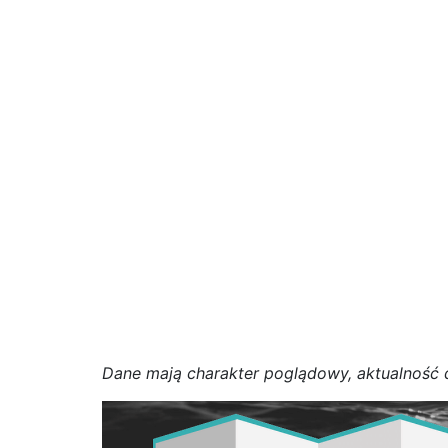
D
a
n
e
m
a
j
ą
c
h
a
r
a
k
t
e
r poglądowy,
a
k
t
u
a
l
n
o
ś
ć