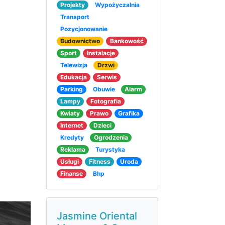
Projekty
Wypożyczalnia
Transport
Pozycjonowanie
Budownictwo
Bankowość
Sport
Instalacje
Telewizja
Drzwi
Edukacja
Serwis
Parking
Obuwie
Alarm
Lampy
Fotografia
Kwiaty
Prawo
Grafika
Internet
Dzieci
Kredyty
Ogrodzenia
Reklama
Turystyka
Usługi
Fitness
Uroda
Finanse
Bhp
Jasmine Oriental