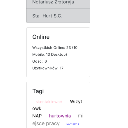
Notariusz Złotoryja
Stal-Hurt S.C.
Online
W
s
z
y
s
t
k
i
c
h
O
n
l
i
n
e: 23 (10
M
o
b
i
l
e, 13
D
e
s
k
t
o
p)
G
o
ś
c
i: 6
U
ż
y
t
k
o
w
n
i
k
ó
w: 17
Tagi
Wizyt
skontaktować
ówki
mi
NAP
hurtownia
ejsce pracy
kontakt z