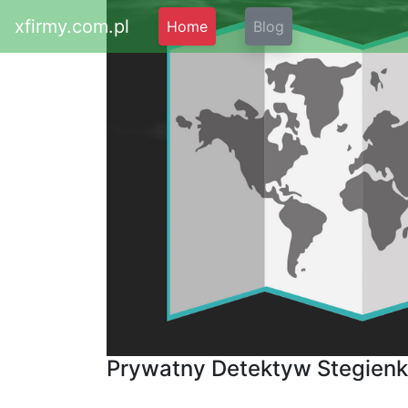
xfirmy.com.pl
Home
Blog
Prywatny Detektyw Stegienk