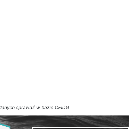
d
a
n
y
c
h
s
p
r
a
w
d
ź w bazie CEIDG