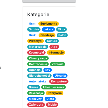
Kategorie
Gsm
Suplementy
Sztuka
Lekarz
Okna
Druk
Geodezja
Salon
Przemysł
Kultura
Motoryzacja
Agd
Kosmetyki
Informacje
Klimatyzacja
Gastronomia
Zdrowie
o
Agencja
Rtv
Nieruchomości
Ubrania
Automatyka
Komputery
Biznes
Ubezpieczenia
Rekreacja
Rozrywka
Maszyny
Dieta
Zwierzęta
Meble